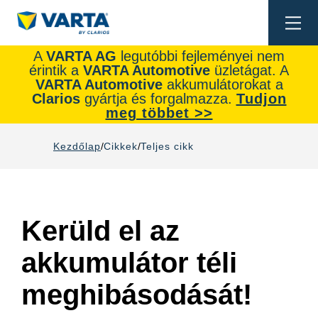
Togg
navi
A
VARTA AG
legutóbbi fejleményei nem
érintik a
VARTA Automotive
üzletágat. A
VARTA Automotive
akkumulátorokat a
Clarios
gyártja és forgalmazza.
Tudjon
meg többet >>
Kezdőlap
Cikkek
Teljes cikk
Kerüld el az
akkumulátor téli
meghibásodását!