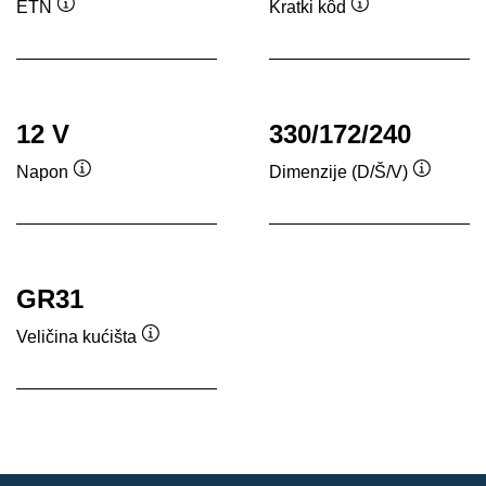
ETN
Kratki kôd
Tooltip
Tooltip
12 V
330/172/240
Napon
Dimenzije (D/Š/V)
Tooltip
Tooltip
GR31
Veličina kućišta
Tooltip