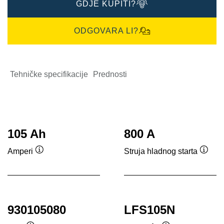
GDJE KUPITI?
ODGOVARA LI?
Tehničke specifikacije
Prednosti
105 Ah
800 A
Amperi
Struja hladnog starta
Tooltip
Toolti
930105080
LFS105N