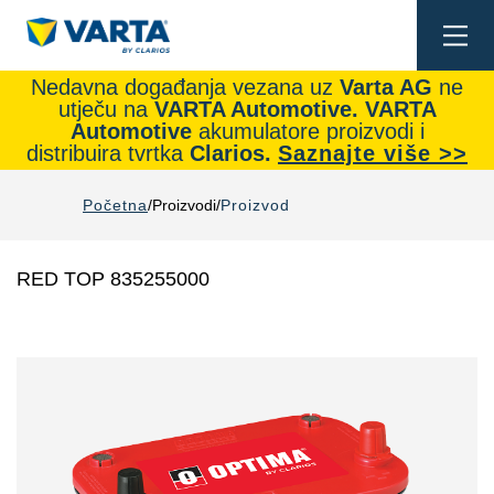
Togg
navi
Nedavna događanja vezana uz
Varta AG
ne
utječu na
VARTA Automotive.
VARTA
Automotive
akumulatore proizvodi i
distribuira tvrtka
Clarios.
Saznajte više >>
Početna
Proizvodi
Proizvod
RED TOP 835255000