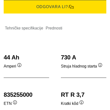
ODGOVARA LI?
Tehničke specifikacije
Prednosti
44 Ah
730 A
Amperi
Struja hladnog starta
Tooltip
Toolti
835255000
RT R 3,7
ETN
Kratki kôd
Tooltip
Tooltip