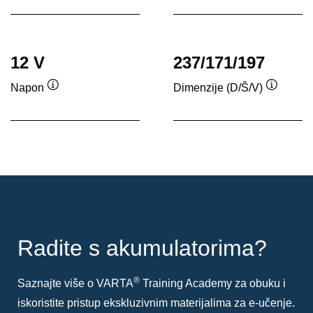
12 V
237/171/197
Napon
Dimenzije (D/Š/V)
Tooltip
Tooltip
Radite s akumulatorima?
®
Saznajte više o VARTA
Training Academy za obuku i
iskoristite pristup ekskluzivnim materijalima za e-učenje.