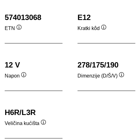
574013068
E12
ETN
Kratki kôd
Tooltip
Tooltip
12 V
278/175/190
Napon
Dimenzije (D/Š/V)
Tooltip
Tooltip
H6R/L3R
Veličina kućišta
Tooltip