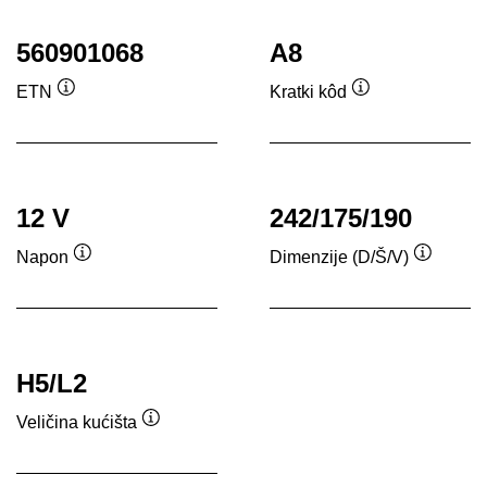
560901068
A8
ETN
Kratki kôd
Tooltip
Tooltip
12 V
242/175/190
Napon
Dimenzije (D/Š/V)
Tooltip
Tooltip
H5/L2
Veličina kućišta
Tooltip