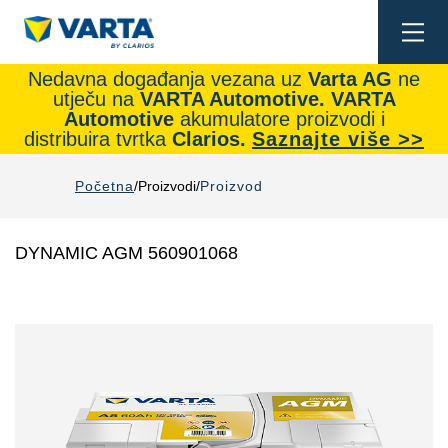
Togg
navi
Nedavna događanja vezana uz
Varta AG
ne
utječu na
VARTA Automotive.
VARTA
Automotive
akumulatore proizvodi i
distribuira tvrtka
Clarios.
Saznajte više >>
Početna
Proizvodi
Proizvod
DYNAMIC AGM 560901068