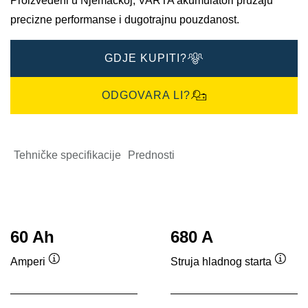
Proizvedeni u Njemačkoj, VARTA akumulatori pružaju
precizne performanse i dugotrajnu pouzdanost.
GDJE KUPITI?
ODGOVARA LI?
Tehničke specifikacije
Prednosti
60 Ah
680 A
Amperi
Struja hladnog starta
Tooltip
Toolti