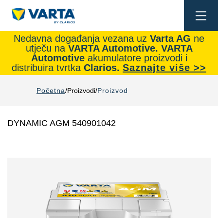
Togg
navi
Nedavna događanja vezana uz
Varta AG
ne
utječu na
VARTA Automotive.
VARTA
Automotive
akumulatore proizvodi i
distribuira tvrtka
Clarios.
Saznajte više >>
Početna
Proizvodi
Proizvod
DYNAMIC AGM 540901042