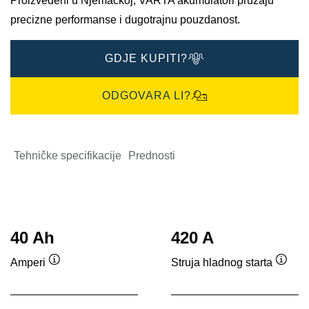
Proizvedeni u Njemačkoj, VARTA akumulatori pružaju
precizne performanse i dugotrajnu pouzdanost.
GDJE KUPITI?
ODGOVARA LI?
Tehničke specifikacije
Prednosti
40 Ah
420 A
Amperi
Struja hladnog starta
Tooltip
Toolti