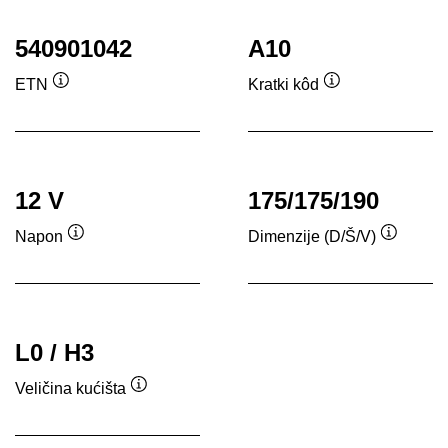
540901042
A10
ETN
Kratki kôd
Tooltip
Tooltip
12 V
175/175/190
Napon
Dimenzije (D/Š/V)
Tooltip
Tooltip
L0 / H3
Veličina kućišta
Tooltip