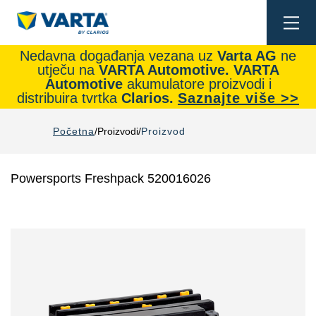
Togg
navi
Nedavna događanja vezana uz
Varta AG
ne
utječu na
VARTA Automotive.
VARTA
Automotive
akumulatore proizvodi i
distribuira tvrtka
Clarios.
Saznajte više >>
Početna
Proizvodi
Proizvod
Powersports Freshpack 520016026