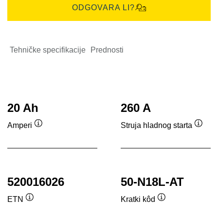
ODGOVARA LI?
Tehničke specifikacije
Prednosti
20 Ah
260 A
Amperi
Struja hladnog starta
Tooltip
Toolti
520016026
50-N18L-AT
ETN
Kratki kôd
Tooltip
Tooltip