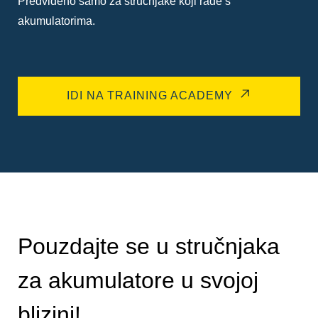
Predviđeno samo za stručnjake koji rade s
akumulatorima.
IDI NA TRAINING ACADEMY
Pouzdajte se u stručnjaka
za akumulatore u svojoj
blizini!