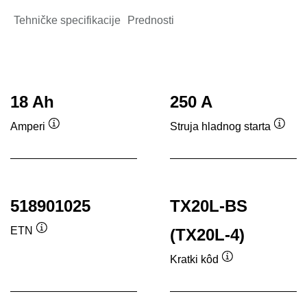
Tehničke specifikacije
Prednosti
18 Ah
250 A
Amperi
Struja hladnog starta
Tooltip
Toolti
518901025
TX20L-BS
ETN
(TX20L-4)
Tooltip
Kratki kôd
Tooltip