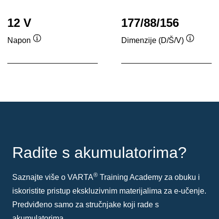
12 V
177/88/156
Napon
Dimenzije (D/Š/V)
Tooltip
Tooltip
Radite s akumulatorima?
®
Saznajte više o VARTA
Training Academy za obuku i
iskoristite pristup ekskluzivnim materijalima za e-učenje.
Predviđeno samo za stručnjake koji rade s
akumulatorima.