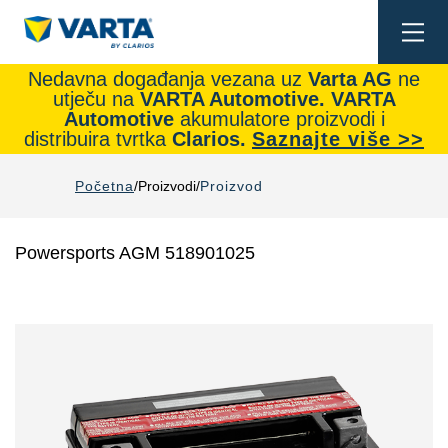
Togg
navi
Nedavna događanja vezana uz
Varta AG
ne
utječu na
VARTA Automotive.
VARTA
Automotive
akumulatore proizvodi i
distribuira tvrtka
Clarios.
Saznajte više >>
Početna
Proizvodi
Proizvod
Powersports AGM 518901025