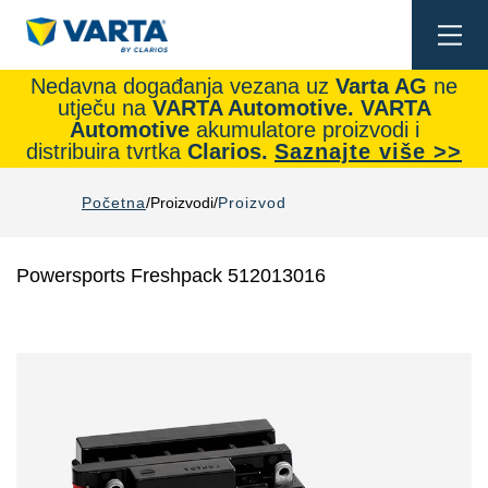
Togg
navi
Nedavna događanja vezana uz
Varta AG
ne
utječu na
VARTA Automotive.
VARTA
Automotive
akumulatore proizvodi i
distribuira tvrtka
Clarios.
Saznajte više >>
Početna
Proizvodi
Proizvod
Powersports Freshpack 512013016