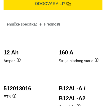
ODGOVARA LI?
Tehničke specifikacije
Prednosti
12 Ah
160 A
Amperi
Struja hladnog starta
Tooltip
Toolti
512013016
B12AL-A /
ETN
B12AL-A2
Tooltip