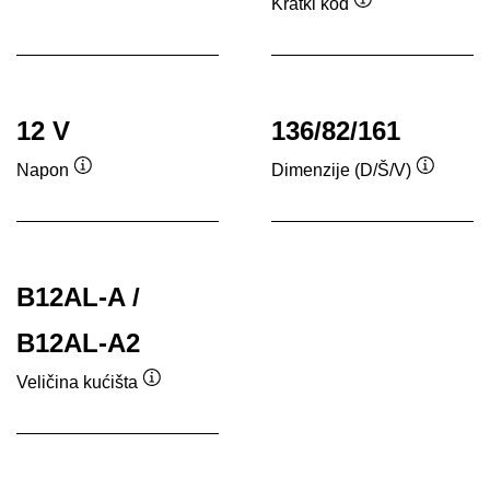
Kratki kôd
Tooltip
12 V
136/82/161
Napon
Dimenzije (D/Š/V)
Tooltip
Tooltip
B12AL-A /
B12AL-A2
Veličina kućišta
Tooltip