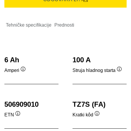
Tehničke specifikacije
Prednosti
6 Ah
100 A
Amperi
Struja hladnog starta
Tooltip
Toolti
506909010
TZ7S (FA)
ETN
Kratki kôd
Tooltip
Tooltip