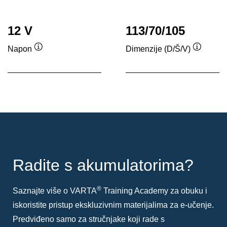
12 V
113/70/105
Napon
Dimenzije (D/Š/V)
Tooltip
Tooltip
Radite s akumulatorima?
®
Saznajte više o VARTA
Training Academy za obuku i
iskoristite pristup ekskluzivnim materijalima za e-učenje.
Predviđeno samo za stručnjake koji rade s