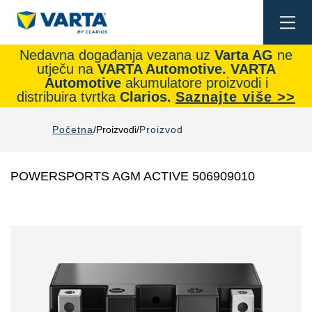
Togg
navi
Nedavna događanja vezana uz
Varta AG
ne
utječu na
VARTA Automotive.
VARTA
Automotive
akumulatore proizvodi i
distribuira tvrtka
Clarios.
Saznajte više >>
Početna
Proizvodi
Proizvod
POWERSPORTS AGM ACTIVE 506909010