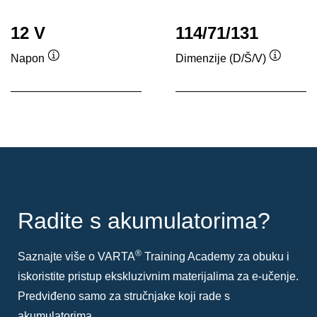
12 V
114/71/131
Napon
Dimenzije (D/Š/V)
Tooltip
Tooltip
Radite s akumulatorima?
®
Saznajte više o VARTA
Training Academy za obuku i
iskoristite pristup ekskluzivnim materijalima za e-učenje.
Predviđeno samo za stručnjake koji rade s
akumulatorima.