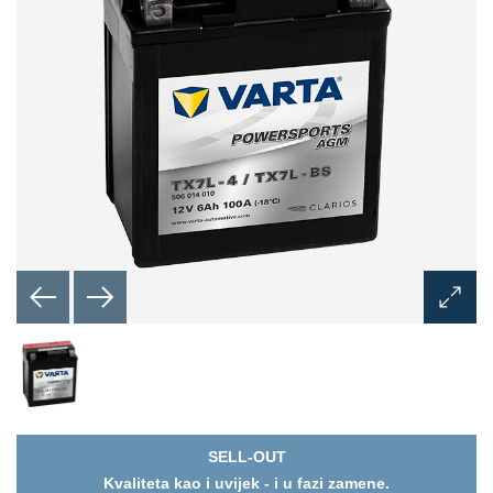
Otvori
dijaloš
okvir
sa
slikom
SELL-OUT
Kvaliteta kao i uvijek - i u fazi zamene.