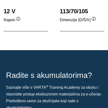
12 V
113/70/105
Napon
Dimenzije (D/Š/V)
Tooltip
Tooltip
Radite s akumulatorima?
®
Saznajte više o VARTA
Training Academy za obuku i
iskoristite pristup ekskluzivnim materijalima za e-učenje.
Predviđeno samo za stručnjake koji rade s
akumulatorima.