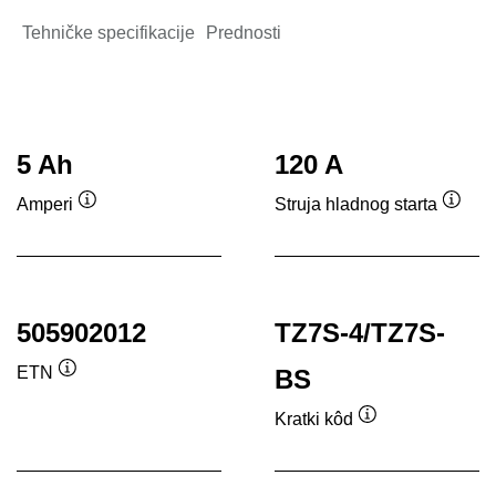
Tehničke specifikacije
Prednosti
5 Ah
120 A
Amperi
Struja hladnog starta
Tooltip
Toolti
505902012
TZ7S-4/TZ7S-
ETN
BS
Tooltip
Kratki kôd
Tooltip