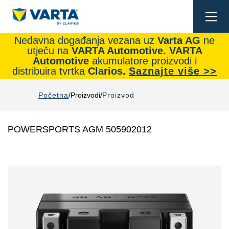
Togg
navi
Nedavna događanja vezana uz
Varta AG
ne
utječu na
VARTA Automotive.
VARTA
Automotive
akumulatore proizvodi i
distribuira tvrtka
Clarios.
Saznajte više >>
Početna
Proizvodi
Proizvod
POWERSPORTS AGM 505902012