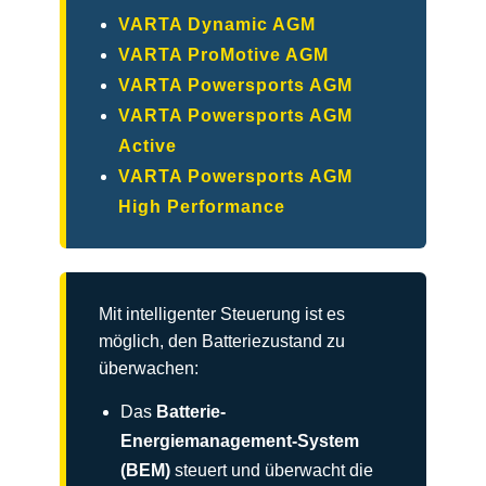
VARTA Dynamic AGM
VARTA ProMotive AGM
VARTA Powersports AGM
VARTA Powersports AGM
Active
VARTA Powersports AGM
High Performance
Mit intelligenter Steuerung ist es
möglich, den Batteriezustand zu
überwachen:
Das
Batterie-
Energiemanagement-System
(BEM)
steuert und überwacht die