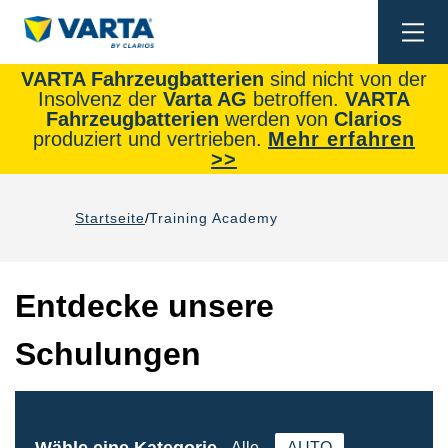
Togg
navi
VARTA Fahrzeugbatterien
sind nicht von der
Insolvenz der
Varta AG
betroffen.
VARTA
Fahrzeugbatterien
werden von
Clarios
produziert und vertrieben.
Mehr erfahren
>>
Startseite
Training Academy
Entdecke unsere
Schulungen
Wähle eine Kategorie
Alle
AUTO