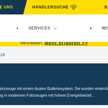
E UNS
HÄNDLERSUCHE
B
SERVICES
WI
 Insolvenz der
Varta AG
betroffen.
VARTA Fahrzeu
vertrieben.
Mehr erfahren >>
UX
hrzeuge mit einem dualen Batteriesystem. Sie wurden entwicke
tung in modernen Fahrzeugen mit hohem Energiebedarf. .