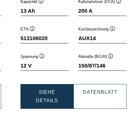
Kapazität
Kaltstartstrom (CCA)
ckinfo
Quickinfo
Quickinfo
13 Ah
200 A
ETN
Kurzbezeichnung
fo
Quickinfo
Quickinfo
513106020
AUX14
Spannung
Abmaße (B/L/H)
o
Quickinfo
Quickinfo
12 V
150/87/146
SIEHE
DATENBLATT
DYNAMIC
DYNAMIC
DETAILS
AUX
AUX
2
513106020
513106020