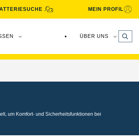
ATTERIESUCHE
MEIN PROFIL
Search
SSEN
ÜBER UNS
gbatterien
werden von
Clarios
produziert und
lt, um Komfort- und Sicherheitsfunktionen bei