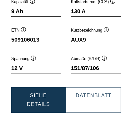
Kapazität
Kaltstartstrom (CCA)
Quickinfo
Quickinfo
9 Ah
130 A
ETN
Kurzbezeichnung
Quickinfo
Quickinfo
509106013
AUX9
Spannung
Abmaße (B/L/H)
Quickinfo
Quickinfo
12 V
151/87/106
SIEHE
DATENBLATT
DYNAMIC
DYNAMIC
DETAILS
AUX
AUX
509106013
509106013