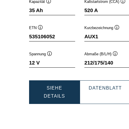
Kapazität
Kaltstartstrom (CCA)
Quickinfo
Qui
35 Ah
520 A
ETN
Kurzbezeichnung
Quickinfo
Quickin
535106052
AUX1
Spannung
Abmaße (B/L/H)
Quickinfo
Quickinf
12 V
212/175/140
SIEHE
DATENBLATT
DYNAMIC
DYNAMIC
DETAILS
AUX
AUX
535106052
53510605