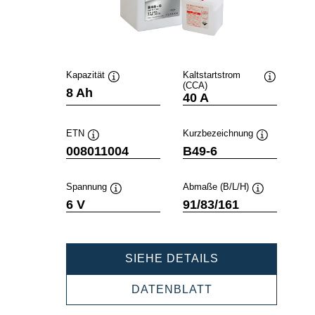
Kapazität
Kaltstartstrom
(CCA)
Quickinfo
Quickinfo
8 Ah
40 A
ETN
Kurzbezeichnung
Quickinfo
Quickinfo
008011004
B49-6
Spannung
Abmaße (B/L/H)
Quickinfo
Quickinfo
6 V
91/83/161
POWERSPORT
SIEHE DETAILS
FRESHPACK
008011004
POWERSPORTS
DATENBLATT
FRESHPACK
008011004