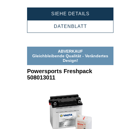
POWERSPORT
SIEHE DETAILS
FRESHPACK
507013007
POWERSPORTS
DATENBLATT
FRESHPACK
507013007
ABVERKAUF
Gleichbleibende Qualität - Verändertes
Design!
Powersports Freshpack
508013011