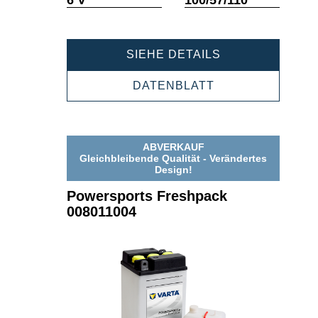
POWERSPORT
SIEHE DETAILS
FRESHPACK
006012003
POWERSPORTS
DATENBLATT
FRESHPACK
006012003
ABVERKAUF
Gleichbleibende Qualität - Verändertes
Design!
Powersports Freshpack
008011004