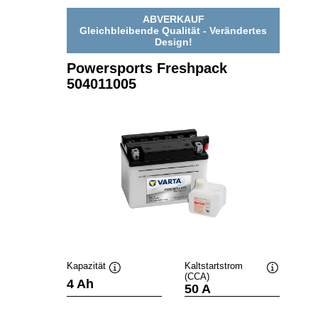
ABVERKAUF
Gleichbleibende Qualität - Verändertes
Design!
Powersports Freshpack
504011005
Kapazität
Kaltstartstrom
(CCA)
Quickinfo
Quickinfo
4 Ah
50 A