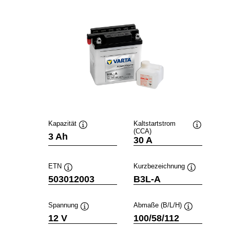
Kapazität
Kaltstartstrom
(CCA)
Quickinfo
Quickinfo
3 Ah
30 A
ETN
Kurzbezeichnung
Quickinfo
Quickinfo
503012003
B3L-A
Spannung
Abmaße (B/L/H)
Quickinfo
Quickinfo
12 V
100/58/112