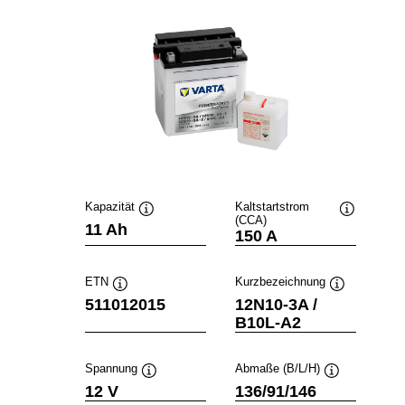
Kapazität
Kaltstartstrom
(CCA)
Quickinfo
Quickinfo
11 Ah
150 A
ETN
Kurzbezeichnung
Quickinfo
Quickinfo
511012015
12N10-3A /
B10L-A2
Spannung
Abmaße (B/L/H)
Quickinfo
Quickinfo
12 V
136/91/146