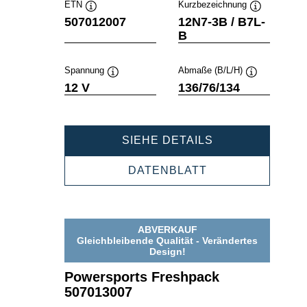
ETN
Kurzbezeichnung
Quickinfo
Quickinfo
507012007
12N7-3B / B7L-
B
Spannung
Abmaße (B/L/H)
Quickinfo
Quickinfo
12 V
136/76/134
POWERSPORT
SIEHE DETAILS
FRESHPACK
507012007
POWERSPORTS
DATENBLATT
FRESHPACK
507012007
ABVERKAUF
Gleichbleibende Qualität - Verändertes
Design!
Powersports Freshpack
507013007