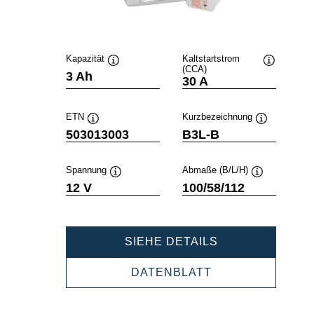
Kapazität
Kaltstartstrom
(CCA)
Quickinfo
Quickinfo
3 Ah
30 A
ETN
Kurzbezeichnung
Quickinfo
Quickinfo
503013003
B3L-B
Spannung
Abmaße (B/L/H)
Quickinfo
Quickinfo
12 V
100/58/112
POWERSPORT
SIEHE DETAILS
FRESHPACK
503013003
POWERSPORTS
DATENBLATT
FRESHPACK
503013003