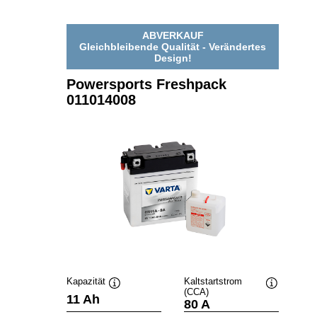
ABVERKAUF
Gleichbleibende Qualität - Verändertes
Design!
Powersports Freshpack
011014008
Kapazität
Kaltstartstrom
(CCA)
Quickinfo
Quickinfo
11 Ah
80 A