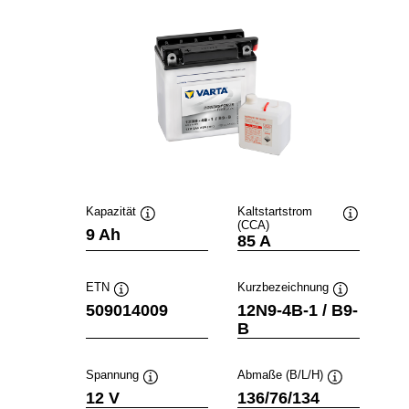
Kapazität
Kaltstartstrom
(CCA)
Quickinfo
Quickinfo
9 Ah
85 A
ETN
Kurzbezeichnung
Quickinfo
Quickinfo
509014009
12N9-4B-1 / B9-
B
Spannung
Abmaße (B/L/H)
Quickinfo
Quickinfo
12 V
136/76/134