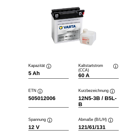
Kapazität
Kaltstartstrom
(CCA)
Quickinfo
Quickinfo
5 Ah
60 A
ETN
Kurzbezeichnung
Quickinfo
Quickinfo
505012006
12N5-3B / B5L-
B
Spannung
Abmaße (B/L/H)
Quickinfo
Quickinfo
12 V
121/61/131