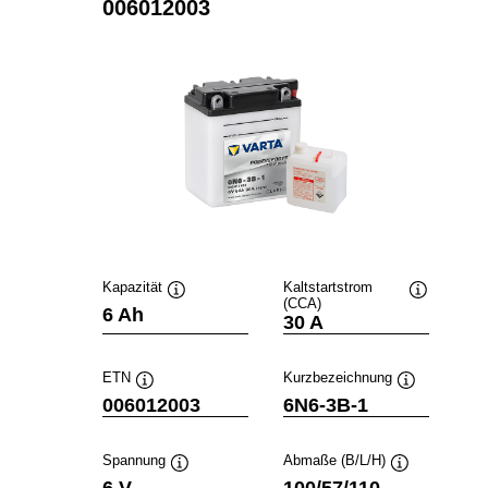
006012003
Kapazität
Kaltstartstrom
(CCA)
Quickinfo
Quickinfo
6 Ah
30 A
ETN
Kurzbezeichnung
Quickinfo
Quickinfo
006012003
6N6-3B-1
Spannung
Abmaße (B/L/H)
Quickinfo
Quickinfo
6 V
100/57/110