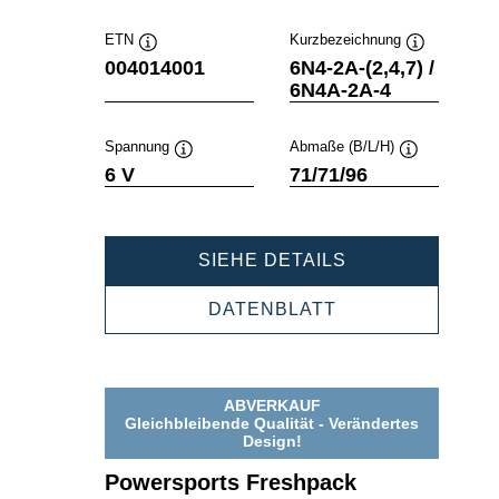
ETN
Kurzbezeichnung
Quickinfo
Quickinfo
004014001
6N4-2A-(2,4,7) /
6N4A-2A-4
Spannung
Abmaße (B/L/H)
Quickinfo
Quickinfo
6 V
71/71/96
POWERSPORT
SIEHE DETAILS
FRESHPACK
004014001
POWERSPORTS
DATENBLATT
FRESHPACK
004014001
ABVERKAUF
Gleichbleibende Qualität - Verändertes
Design!
Powersports Freshpack