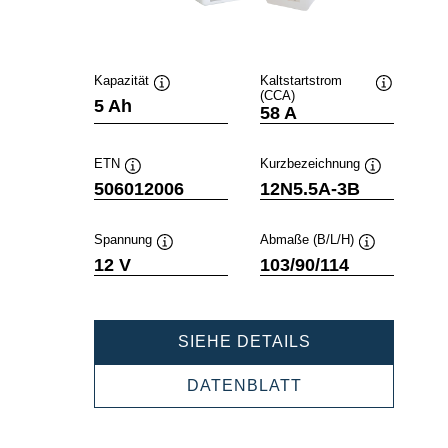
Kapazität
Kaltstartstrom
(CCA)
Quickinfo
Quickinfo
5 Ah
58 A
ETN
Kurzbezeichnung
Quickinfo
Quickinfo
506012006
12N5.5A-3B
Spannung
Abmaße (B/L/H)
Quickinfo
Quickinfo
12 V
103/90/114
POWERSPORT
SIEHE DETAILS
FRESHPACK
506012006
POWERSPORTS
DATENBLATT
FRESHPACK
506012006