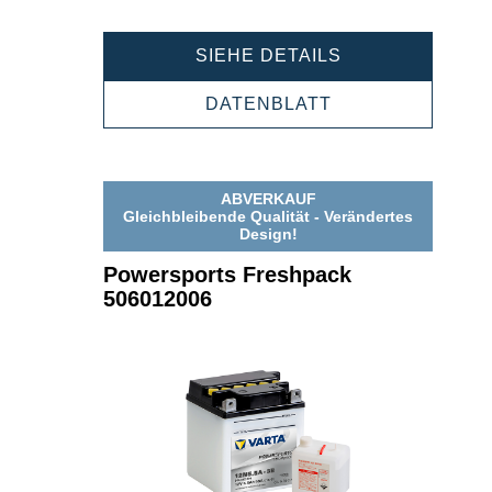
POWERSPORT
SIEHE DETAILS
FRESHPACK
505012006
POWERSPORTS
DATENBLATT
FRESHPACK
505012006
ABVERKAUF
Gleichbleibende Qualität - Verändertes
Design!
Powersports Freshpack
506012006