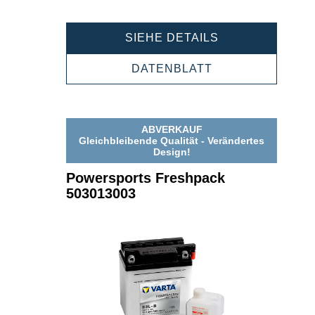
POWERSPORT
SIEHE DETAILS
FRESHPACK
503012003
POWERSPORTS
DATENBLATT
FRESHPACK
503012003
ABVERKAUF
Gleichbleibende Qualität - Verändertes
Design!
Powersports Freshpack
503013003