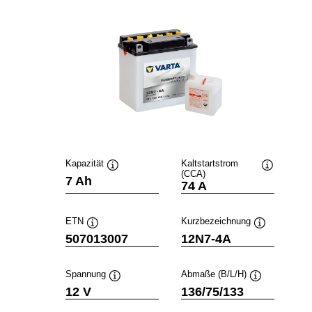
Kapazität
Kaltstartstrom
(CCA)
Quickinfo
Quickinfo
7 Ah
74 A
ETN
Kurzbezeichnung
Quickinfo
Quickinfo
507013007
12N7-4A
Spannung
Abmaße (B/L/H)
Quickinfo
Quickinfo
12 V
136/75/133