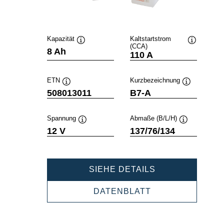
Kapazität
Kaltstartstrom
(CCA)
Quickinfo
Quickinfo
8 Ah
110 A
ETN
Kurzbezeichnung
Quickinfo
Quickinfo
508013011
B7-A
Spannung
Abmaße (B/L/H)
Quickinfo
Quickinfo
12 V
137/76/134
POWERSPORT
SIEHE DETAILS
FRESHPACK
508013011
POWERSPORTS
DATENBLATT
FRESHPACK
508013011