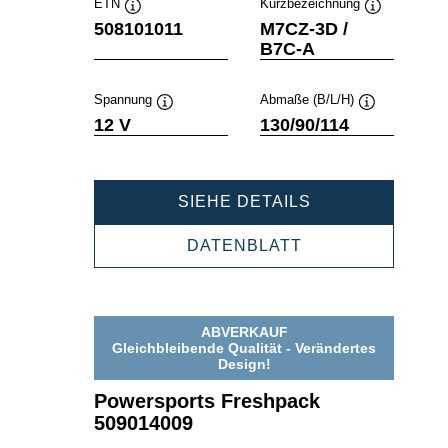
ETN
Kurzbezeichnung
Quickinfo
Quickinfo
508101011
M7CZ-3D /
B7C-A
Spannung
Abmaße (B/L/H)
Quickinfo
Quickinfo
12 V
130/90/114
POWERSPORT
SIEHE DETAILS
FRESHPACK
508101011
POWERSPORTS
DATENBLATT
FRESHPACK
508101011
ABVERKAUF
Gleichbleibende Qualität - Verändertes
Design!
Powersports Freshpack
509014009