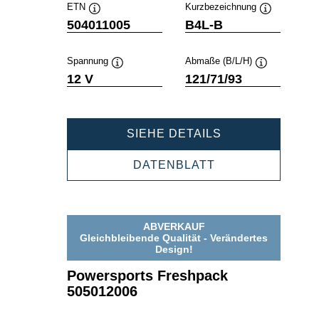
ETN
Kurzbezeichnung
Quickinfo
Quickinfo
504011005
B4L-B
Spannung
Abmaße (B/L/H)
Quickinfo
Quickinfo
12 V
121/71/93
POWERSPORT
SIEHE DETAILS
FRESHPACK
504011005
POWERSPORTS
DATENBLATT
FRESHPACK
504011005
ABVERKAUF
Gleichbleibende Qualität - Verändertes
Design!
Powersports Freshpack
505012006