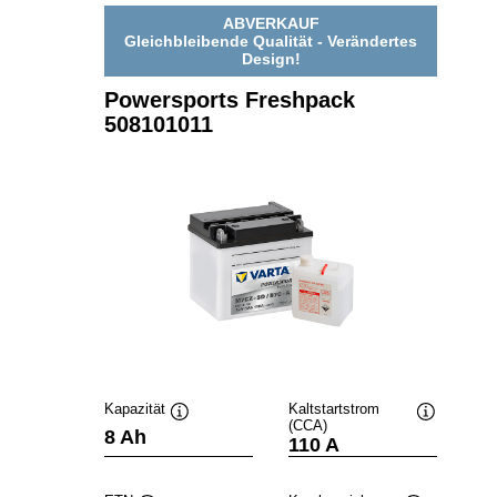
ABVERKAUF
Gleichbleibende Qualität - Verändertes
Design!
Powersports Freshpack
508101011
Kapazität
Kaltstartstrom
(CCA)
Quickinfo
Quickinfo
8 Ah
110 A