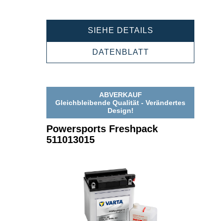
POWERSPORT
SIEHE DETAILS
FRESHPACK
511012015
POWERSPORTS
DATENBLATT
FRESHPACK
511012015
ABVERKAUF
Gleichbleibende Qualität - Verändertes
Design!
Powersports Freshpack
511013015