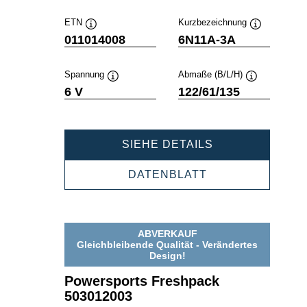
ETN
Kurzbezeichnung
Quickinfo
Quickinfo
011014008
6N11A-3A
Spannung
Abmaße (B/L/H)
Quickinfo
Quickinfo
6 V
122/61/135
POWERSPORT
SIEHE DETAILS
FRESHPACK
011014008
POWERSPORTS
DATENBLATT
FRESHPACK
011014008
ABVERKAUF
Gleichbleibende Qualität - Verändertes
Design!
Powersports Freshpack
503012003