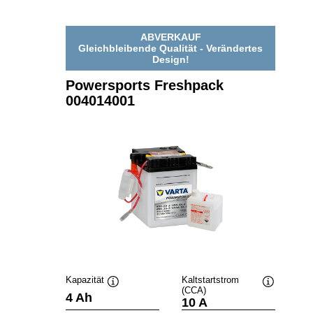
ABVERKAUF
Gleichbleibende Qualität - Verändertes
Design!
Powersports Freshpack
004014001
Kapazität
Kaltstartstrom
(CCA)
Quickinfo
Quickinfo
4 Ah
10 A