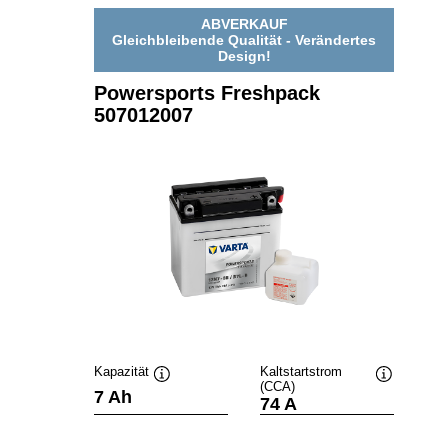
ABVERKAUF
Gleichbleibende Qualität - Verändertes
Design!
Powersports Freshpack
507012007
Kapazität
Kaltstartstrom
(CCA)
Quickinfo
Quickinfo
7 Ah
74 A