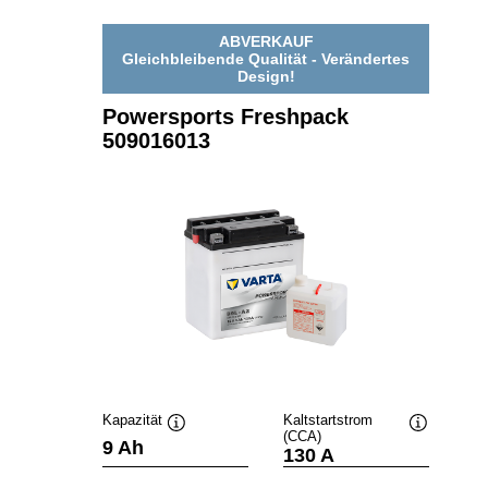
ABVERKAUF
Gleichbleibende Qualität - Verändertes
Design!
Powersports Freshpack
509016013
Kapazität
Kaltstartstrom
(CCA)
Quickinfo
Quickinfo
9 Ah
130 A