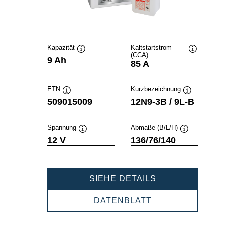
Kapazität
Kaltstartstrom
(CCA)
Quickinfo
Quickinfo
9 Ah
85 A
ETN
Kurzbezeichnung
Quickinfo
Quickinfo
509015009
12N9-3B / 9L-B
Spannung
Abmaße (B/L/H)
Quickinfo
Quickinfo
12 V
136/76/140
POWERSPORT
SIEHE DETAILS
FRESHPACK
509015009
POWERSPORTS
DATENBLATT
FRESHPACK
509015009