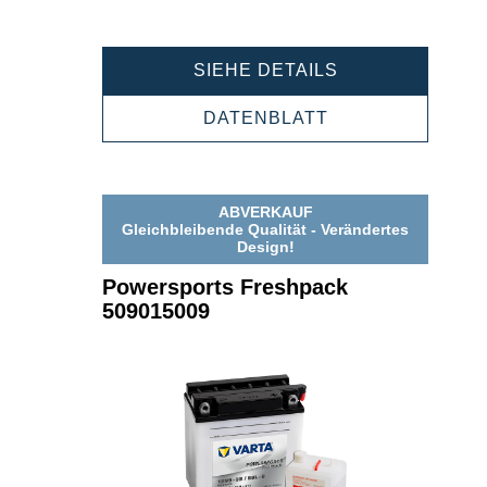
POWERSPORT
SIEHE DETAILS
FRESHPACK
509014009
POWERSPORTS
DATENBLATT
FRESHPACK
509014009
ABVERKAUF
Gleichbleibende Qualität - Verändertes
Design!
Powersports Freshpack
509015009