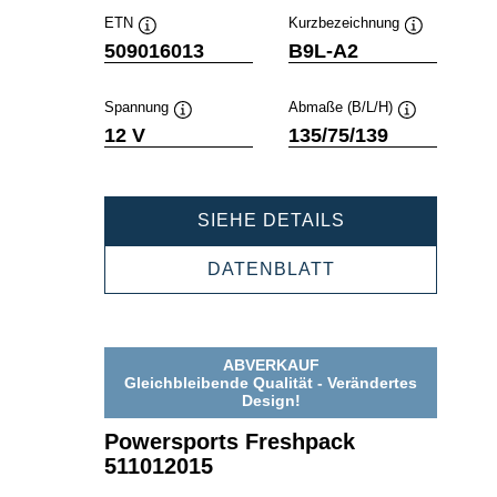
ETN
Kurzbezeichnung
Quickinfo
Quickinfo
509016013
B9L-A2
Spannung
Abmaße (B/L/H)
Quickinfo
Quickinfo
12 V
135/75/139
POWERSPORT
SIEHE DETAILS
FRESHPACK
509016013
POWERSPORTS
DATENBLATT
FRESHPACK
509016013
ABVERKAUF
Gleichbleibende Qualität - Verändertes
Design!
Powersports Freshpack
511012015