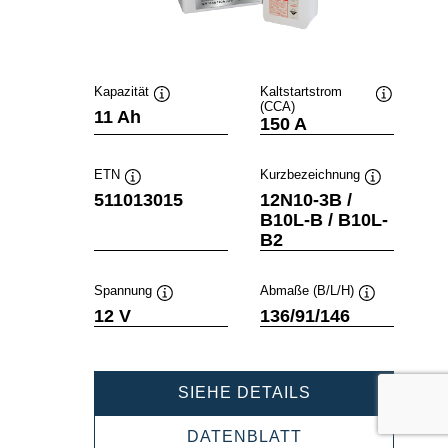
Kapazität
Kaltstartstrom
(CCA)
Quickinfo
Quickinfo
11 Ah
150 A
ETN
Kurzbezeichnung
Quickinfo
Quickinfo
511013015
12N10-3B /
B10L-B / B10L-
B2
Spannung
Abmaße (B/L/H)
Quickinfo
Quickinfo
12 V
136/91/146
POWERSPORT
SIEHE DETAILS
FRESHPACK
511013015
POWERSPORTS
DATENBLATT