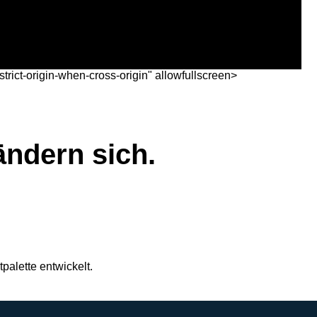
trict-origin-when-cross-origin" allowfullscreen>
ändern sich.
palette entwickelt.