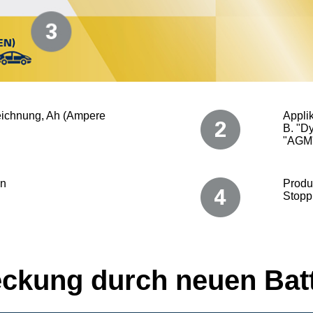
ichnung, Ah (Ampere
Appli
B. "D
"AGM
on
Produ
Stopp,
ckung durch neuen Batt