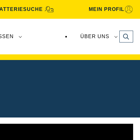
ATTERIESUCHE
MEIN PROFIL
Search
SSEN
ÜBER UNS
gbatterien
werden von
Clarios
produziert und