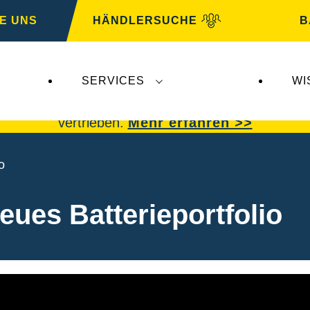
E UNS
HÄNDLERSUCHE
B
SERVICES
WI
 Insolvenz der
Varta AG
betroffen.
VARTA Fahrzeu
vertrieben.
Mehr erfahren >>
o
eues Batterieportfolio