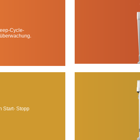
 Deep-Cycle-
ieüberwachung.
n Start- Stopp