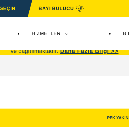
 GEÇİN
BAYI BULUCU
HIZMETLER
BI
omotive
faaliyetlerini etkilememektedir.
VARTA oto
ve dağıtılmaktadır.
Daha Fazla Bilgi >>
PEK YAKI
Görüntü
Aç