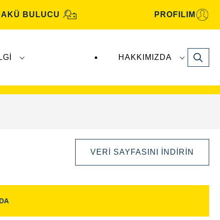
AKÜ BULUCU
PROFILIM
Search
LGI
HAKKIMIZDA
motiv aküleri, Clarios
tarafından üretilmekte
VERI SAYFASINI İNDIRIN
NDA
Görüntü
Aç