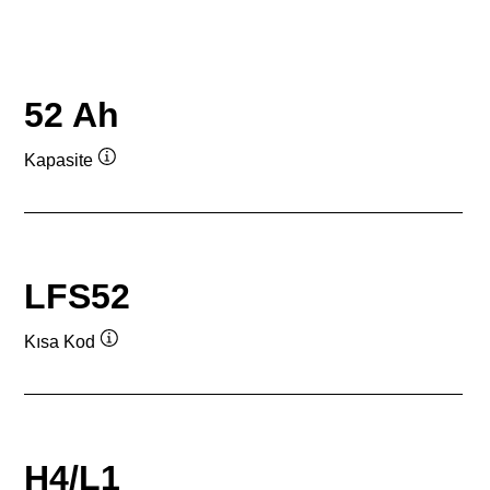
52 Ah
Kapasite
Verktygstips
LFS52
Kısa Kod
Verktygstips
H4/L1