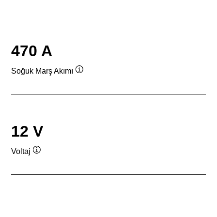
470 A
Soğuk Marş Akımı
Verktygstips
12 V
Voltaj
Verktygstips