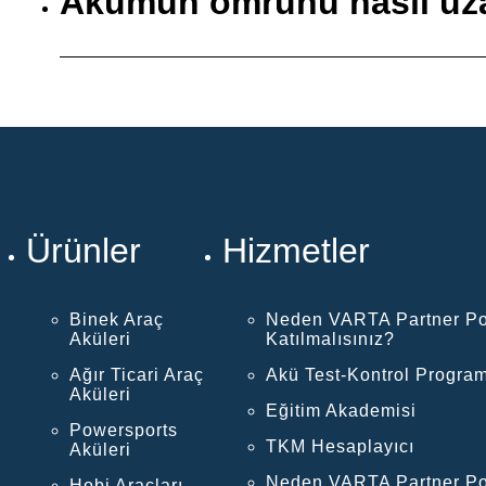
Akümün ömrünü nasıl uza
Ürünler
Hizmetler
Binek Araç
Neden VARTA Partner Po
Aküleri
Katılmalısınız?
Ağır Ticari Araç
Akü Test-Kontrol Program
Aküleri
Eğitim Akademisi
Powersports
TKM Hesaplayıcı
Aküleri
Neden VARTA Partner Po
Hobi Araçları