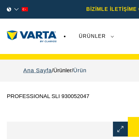
BİZİMLE İLETİŞİME
ÜRÜNLER
Varta AG
'ye ilişkin son gelişmeler,
VARTA Aut
Ana Sayfa
Ürünler
Ürün
PROFESSIONAL SLI 930052047
Görüntü
Aç