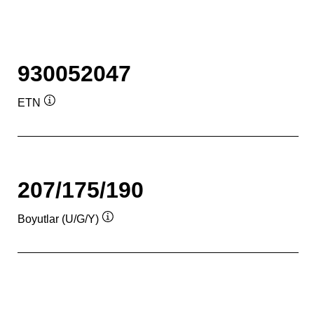
930052047
ETN
Verktygstips
207/175/190
Boyutlar (U/G/Y)
Verktygstips