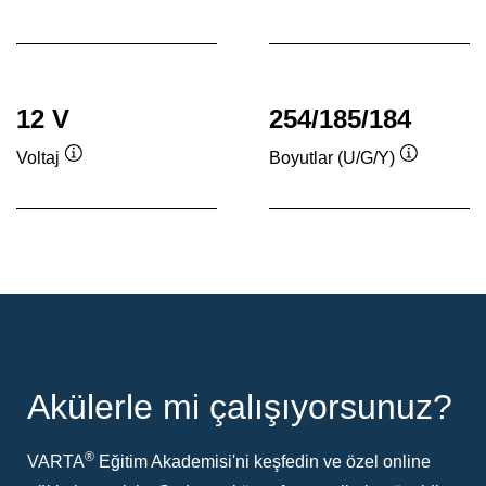
Verktygstips
Verktygstips
12 V
254/185/184
Voltaj
Boyutlar (U/G/Y)
Verktygstips
Verktygsti
Akülerle mi çalışıyorsunuz?
®
VARTA
Eğitim Akademisi'ni keşfedin ve özel online