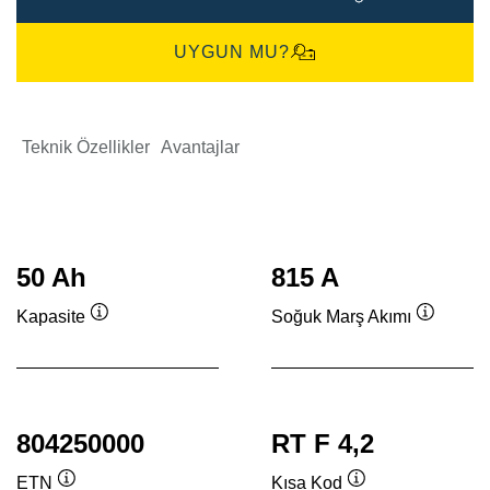
UYGUN MU?
Teknik Özellikler
Avantajlar
50 Ah
815 A
Kapasite
Soğuk Marş Akımı
Verktygstips
Verktygs
804250000
RT F 4,2
ETN
Kısa Kod