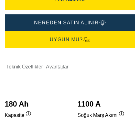
NEREDEN SATIN ALINIR
UYGUN MU?
Teknik Özellikler
Avantajlar
180 Ah
1100 A
Kapasite
Soğuk Marş Akımı
Verktygstips
Verktygs