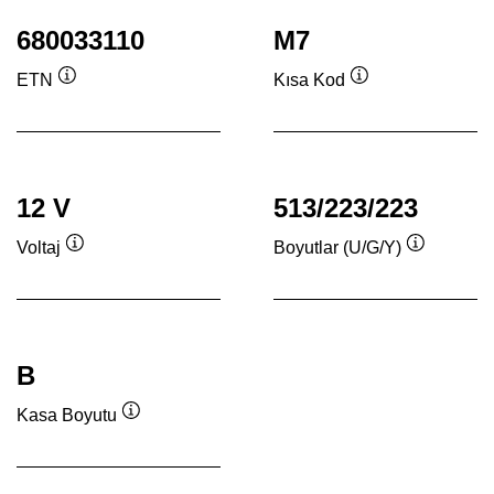
680033110
M7
ETN
Kısa Kod
Verktygstips
Verktygstips
12 V
513/223/223
Voltaj
Boyutlar (U/G/Y)
Verktygstips
Verktygsti
B
Kasa Boyutu
Verktygstips