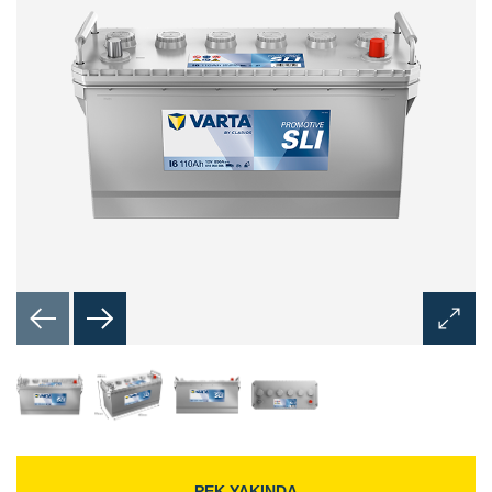
Görünt
Aç
İletişim
Kutusu
PEK YAKINDA