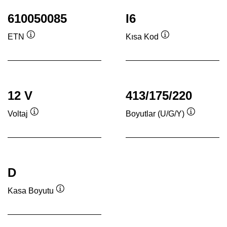
610050085
I6
ETN
Kısa Kod
Verktygstips
Verktygstips
12 V
413/175/220
Voltaj
Boyutlar (U/G/Y)
Verktygstips
Verktygsti
D
Kasa Boyutu
Verktygstips