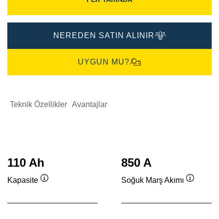
NEREDEN SATIN ALINIR
UYGUN MU?
Teknik Özellikler
Avantajlar
110 Ah
850 A
Kapasite
Soğuk Marş Akımı
Verktygstips
Verktygs