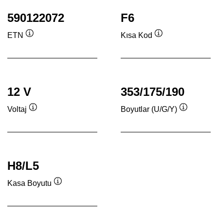
590122072
F6
ETN
Kısa Kod
Verktygstips
Verktygstips
12 V
353/175/190
Voltaj
Boyutlar (U/G/Y)
Verktygstips
Verktygsti
H8/L5
Kasa Boyutu
Verktygstips