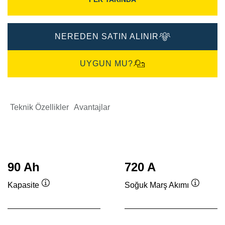
NEREDEN SATIN ALINIR
UYGUN MU?
Teknik Özellikler
Avantajlar
90 Ah
720 A
Kapasite
Soğuk Marş Akımı
Verktygstips
Verktygs