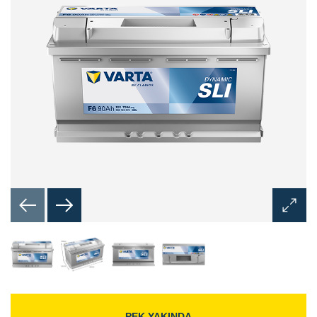
Görünt
Aç
İletişim
Kutusu
PEK YAKINDA