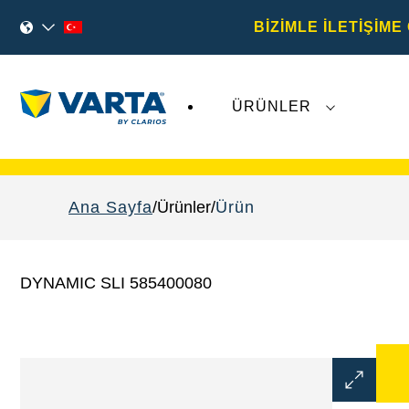
BİZİMLE İLETİŞİME
ÜRÜNLER
Varta AG
'ye ilişkin son gelişmeler,
VARTA Aut
Ana Sayfa
Ürünler
Ürün
DYNAMIC SLI 585400080
Görüntü
Aç