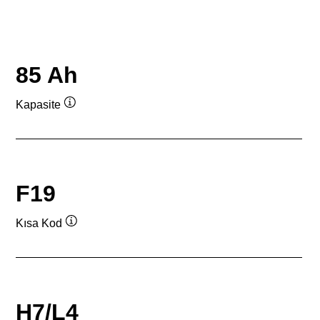
85 Ah
Kapasite
Verktygstips
F19
Kısa Kod
Verktygstips
H7/L4