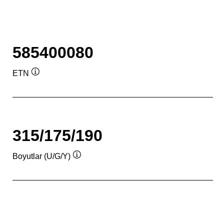
585400080
ETN
Verktygstips
315/175/190
Boyutlar (U/G/Y)
Verktygstips