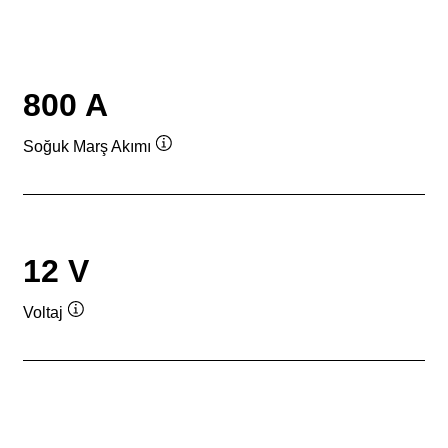
800 A
Soğuk Marş Akımı
Verktygstips
12 V
Voltaj
Verktygstips