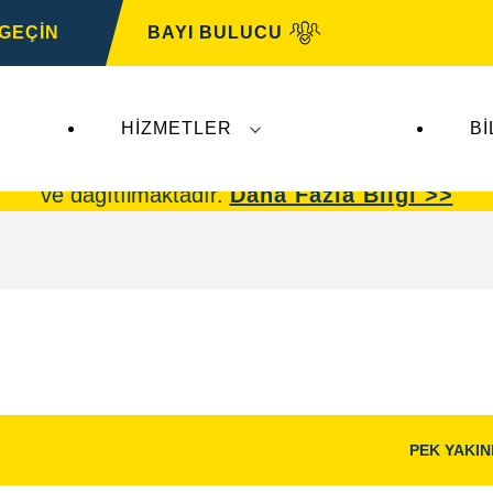
 GEÇİN
BAYI BULUCU
HIZMETLER
BI
omotive
faaliyetlerini etkilememektedir.
VARTA oto
ve dağıtılmaktadır.
Daha Fazla Bilgi >>
PEK YAKI
Görüntü
Aç