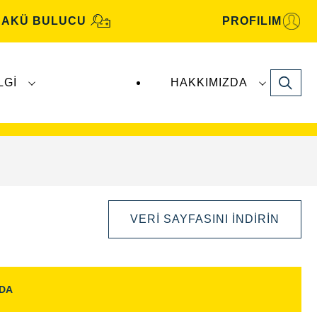
AKÜ BULUCU
PROFILIM
Search
LGI
HAKKIMIZDA
motiv aküleri, Clarios
tarafından üretilmekte
VERI SAYFASINI İNDIRIN
NDA
Görüntü
Aç