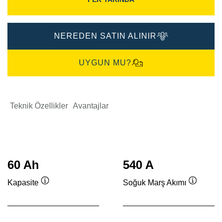
NEREDEN SATIN ALINIR
UYGUN MU?
Teknik Özellikler
Avantajlar
60 Ah
540 A
Kapasite
Soğuk Marş Akımı
Verktygstips
Verktygs