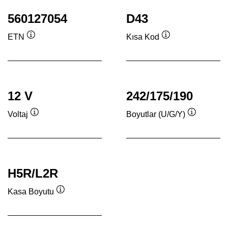
560127054
D43
ETN
Kısa Kod
Verktygstips
Verktygstips
12 V
242/175/190
Voltaj
Boyutlar (U/G/Y)
Verktygstips
Verktygsti
H5R/L2R
Kasa Boyutu
Verktygstips