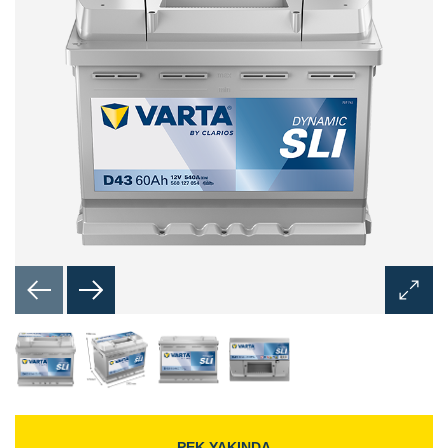
Görünt
Aç
İletişim
Kutusu
PEK YAKINDA