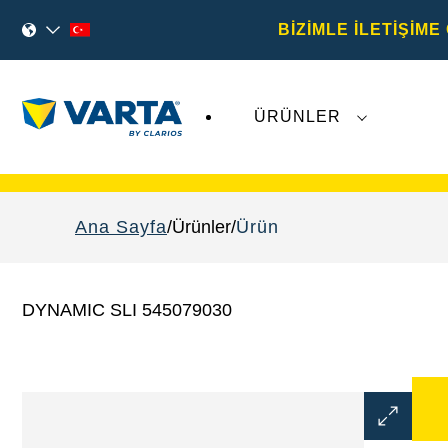
BİZİMLE İLETİŞİME
ÜRÜNLER
Varta AG
'ye ilişkin son gelişmeler,
VARTA Aut
Ana Sayfa
Ürünler
Ürün
DYNAMIC SLI 545079030
Görüntü
Aç