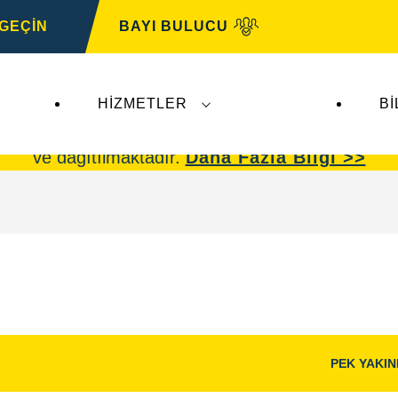
 GEÇİN
BAYI BULUCU
HIZMETLER
BI
omotive
faaliyetlerini etkilememektedir.
VARTA oto
ve dağıtılmaktadır.
Daha Fazla Bilgi >>
PEK YAKI
Görüntü
Aç