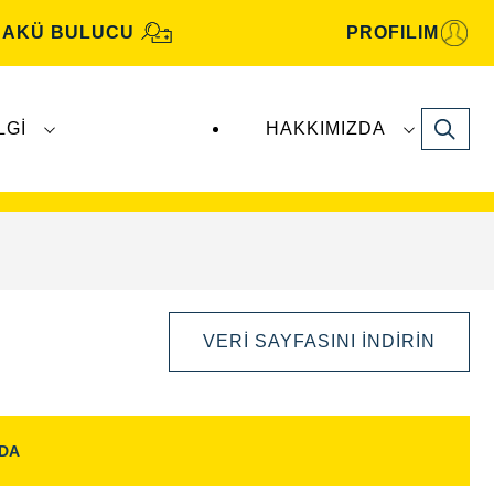
AKÜ BULUCU
PROFILIM
Search
LGI
HAKKIMIZDA
motiv aküleri, Clarios
tarafından üretilmekte
VERI SAYFASINI İNDIRIN
NDA
Görüntü
Aç