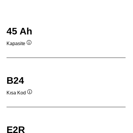
45 Ah
Kapasite
Verktygstips
B24
Kısa Kod
Verktygstips
E2R