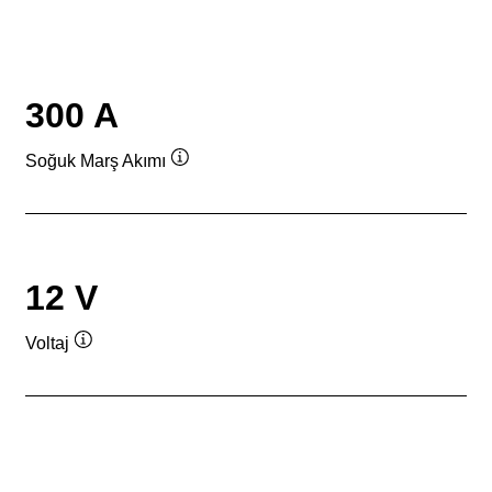
300 A
Soğuk Marş Akımı
Verktygstips
12 V
Voltaj
Verktygstips