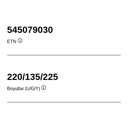
545079030
ETN
Verktygstips
220/135/225
Boyutlar (U/G/Y)
Verktygstips