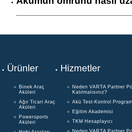
Akümün ömrünü nasıl uza
Ürünler
Hizmetler
Binek Araç
Neden VARTA Partner Po
Aküleri
Katılmalısınız?
Ağır Ticari Araç
Akü Test-Kontrol Program
Aküleri
Eğitim Akademisi
Powersports
TKM Hesaplayıcı
Aküleri
Neden VARTA Partner Po
Hobi Araçları