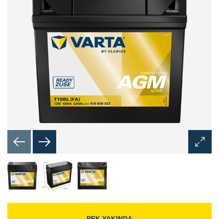
Görünt
Aç
İletişim
Kutusu
PEK YAKINDA