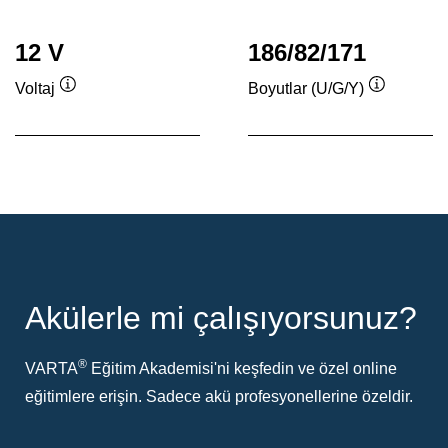
12 V
186/82/171
Voltaj
Boyutlar (U/G/Y)
Verktygstips
Verktygsti
Akülerle mi çalışıyorsunuz?
®
VARTA
Eğitim Akademisi'ni keşfedin ve özel online
eğitimlere erişin. Sadece akü profesyonellerine özeldir.