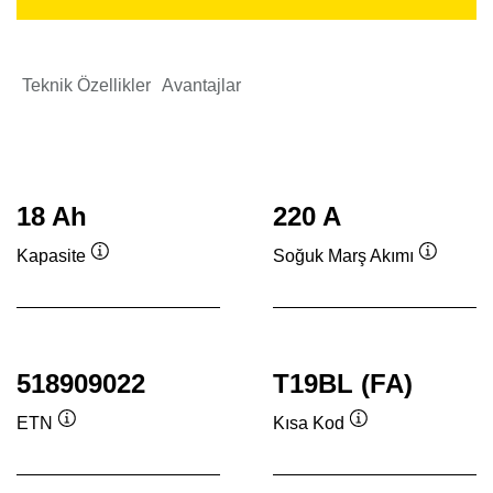
Teknik Özellikler
Avantajlar
18 Ah
220 A
Kapasite
Soğuk Marş Akımı
Verktygstips
Verktygs
518909022
T19BL (FA)
ETN
Kısa Kod
Verktygstips
Verktygstips