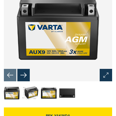
Görünt
Aç
İletişim
Kutusu
PEK YAKINDA