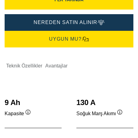
NEREDEN SATIN ALINIR
UYGUN MU?
Teknik Özellikler
Avantajlar
9 Ah
130 A
Kapasite
Soğuk Marş Akımı
Verktygstips
Verktygs