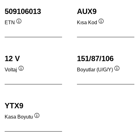
509106013
AUX9
ETN
Kısa Kod
Verktygstips
Verktygstips
12 V
151/87/106
Voltaj
Boyutlar (U/G/Y)
Verktygstips
Verktygsti
YTX9
Kasa Boyutu
Verktygstips