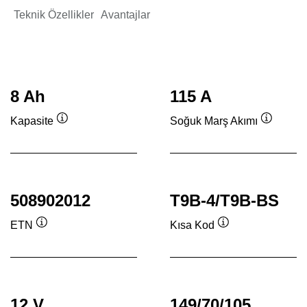
Teknik Özellikler
Avantajlar
8 Ah
115 A
Kapasite
Soğuk Marş Akımı
Verktygstips
Verktygs
508902012
T9B-4/T9B-BS
ETN
Kısa Kod
Verktygstips
Verktygstips
12 V
149/70/105