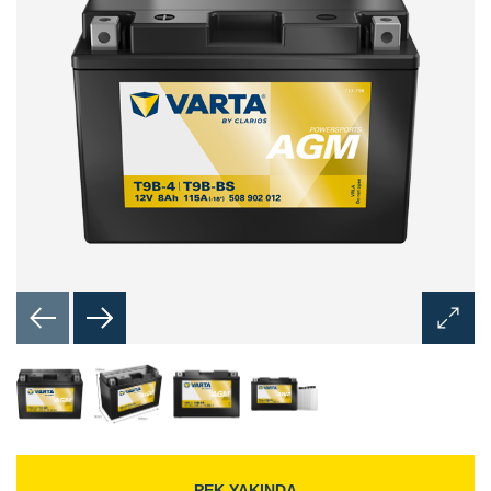
Görünt
Aç
İletişim
Kutusu
PEK YAKINDA