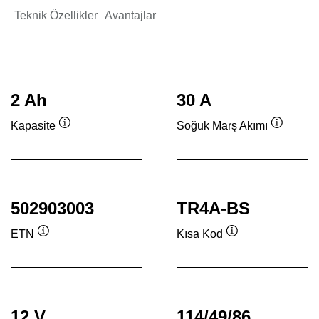
Teknik Özellikler
Avantajlar
2 Ah
30 A
Kapasite
Soğuk Marş Akımı
Verktygstips
Verktygs
502903003
TR4A-BS
ETN
Kısa Kod
Verktygstips
Verktygstips
12 V
114/49/86