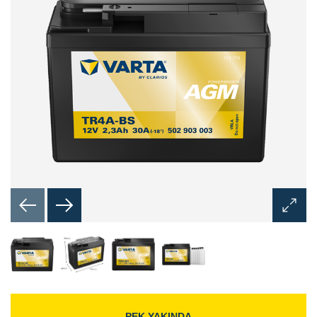
Görünt
Aç
İletişim
Kutusu
PEK YAKINDA