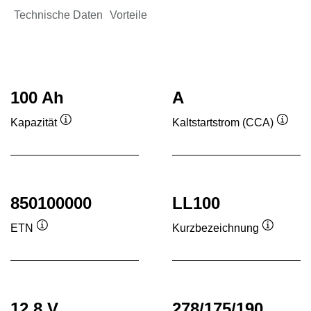
Technische Daten
Vorteile
100 Ah
A
Kapazität
Kaltstartstrom (CCA)
Quickinfo
Quick
850100000
LL100
ETN
Kurzbezeichnung
Quickinfo
Quickinf
12,8 V
278/175/190