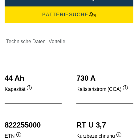
BATTERIESUCHE
Technische Daten
Vorteile
44 Ah
730 A
Kapazität
Kaltstartstrom (CCA)
Quickinfo
Quick
822255000
RT U 3,7
ETN
Kurzbezeichnung