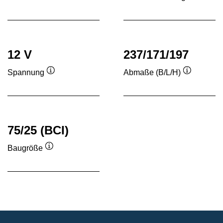
Quickinfo
Quickinf
12 V
237/171/197
Spannung
Abmaße (B/L/H)
Quickinfo
Quickinfo
75/25 (BCI)
Baugröße
Quickinfo