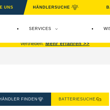
E UNS
HÄNDLERSUCHE
B
SERVICES
WI
 Insolvenz der
Varta AG
betroffen.
VARTA Fahrzeu
vertrieben.
Mehr erfahren >>
HÄNDLER FINDEN
BATTERIESUCHE
g
Bilddialog
öffnen