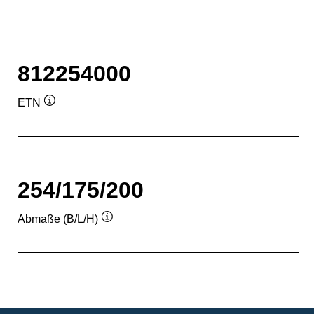
812254000
ETN
Quickinfo
254/175/200
Abmaße (B/L/H)
Quickinfo