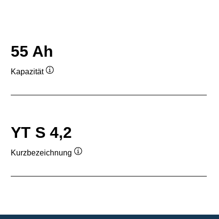
55 Ah
Kapazität
Quickinfo
YT S 4,2
Kurzbezeichnung
Quickinfo