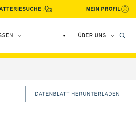
ATTERIESUCHE
MEIN PROFIL
Search
SSEN
ÜBER UNS
gbatterien
werden von
Clarios
produziert und
DATENBLATT HERUNTERLADEN
Bilddialog
öffnen