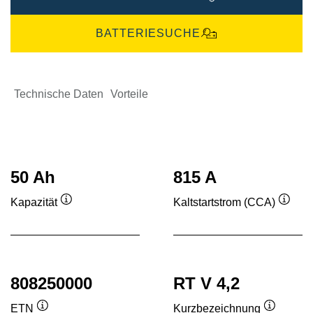
BATTERIESUCHE
Technische Daten
Vorteile
50 Ah
815 A
Kapazität
Kaltstartstrom (CCA)
Quickinfo
Quick
808250000
RT V 4,2
ETN
Kurzbezeichnung