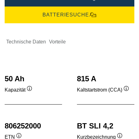
BATTERIESUCHE
Technische Daten
Vorteile
50 Ah
815 A
Kapazität
Kaltstartstrom (CCA)
Quickinfo
Quick
806252000
BT SLI 4,2
ETN
Kurzbezeichnung