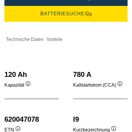
BATTERIESUCHE
Technische Daten
Vorteile
120 Ah
780 A
Kapazität
Kaltstartstrom (CCA)
Quickinfo
Quick
620047078
I9
ETN
Kurzbezeichnung