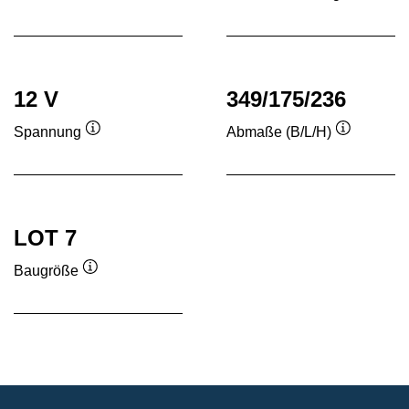
Quickinfo
Quickinf
12 V
349/175/236
Spannung
Abmaße (B/L/H)
Quickinfo
Quickinfo
LOT 7
Baugröße
Quickinfo