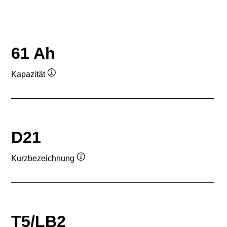
61 Ah
Kapazität
Quickinfo
D21
Kurzbezeichnung
Quickinfo
T5/LB2