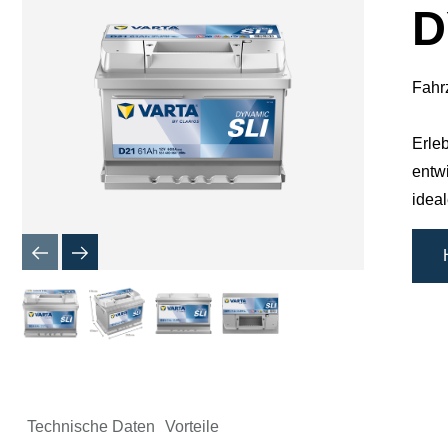
D
Fahr
Erle
entw
idea
Technische Daten
Vorteile