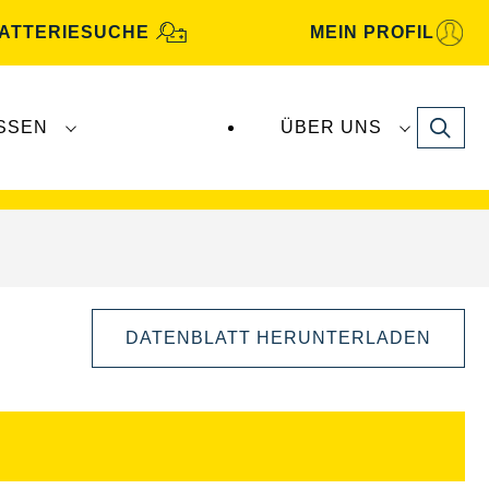
ATTERIESUCHE
MEIN PROFIL
Search
SSEN
ÜBER UNS
gbatterien
werden von
Clarios
produziert und
DATENBLATT HERUNTERLADEN
Bilddialog
öffnen