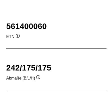
561400060
ETN
Quickinfo
242/175/175
Abmaße (B/L/H)
Quickinfo