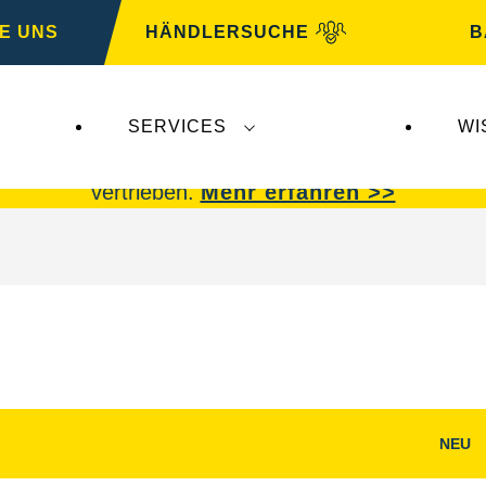
E UNS
HÄNDLERSUCHE
B
SERVICES
WI
 Insolvenz der
Varta AG
betroffen.
VARTA Fahrzeu
vertrieben.
Mehr erfahren >>
NEU
g
Bilddialog
öffnen