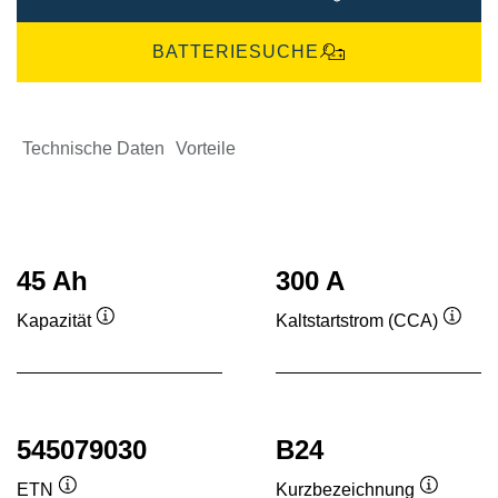
BATTERIESUCHE
Technische Daten
Vorteile
45 Ah
300 A
Kapazität
Kaltstartstrom (CCA)
Quickinfo
Quick
545079030
B24
ETN
Kurzbezeichnung