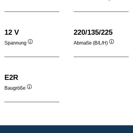
Quickinfo
Quickinf
12 V
220/135/225
Spannung
Abmaße (B/L/H)
Quickinfo
Quickinfo
E2R
Baugröße
Quickinfo