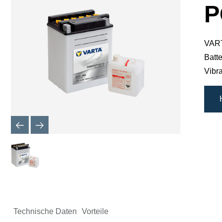
P
VART
Batte
Vibr
Technische Daten
Vorteile