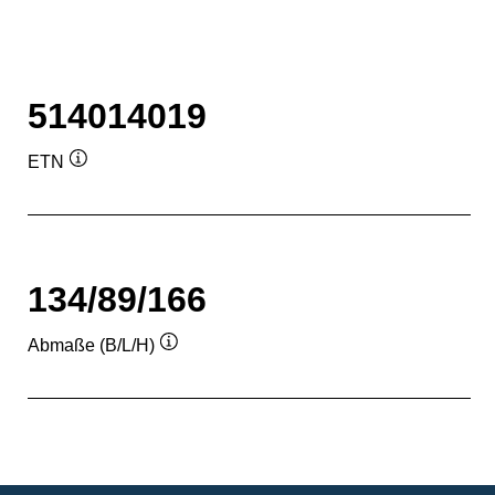
514014019
ETN
Quickinfo
134/89/166
Abmaße (B/L/H)
Quickinfo