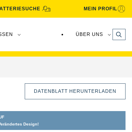
ATTERIESUCHE
MEIN PROFIL
Search
SSEN
ÜBER UNS
gbatterien
werden von
Clarios
produziert und
DATENBLATT HERUNTERLADEN
UF
Verändertes Design!