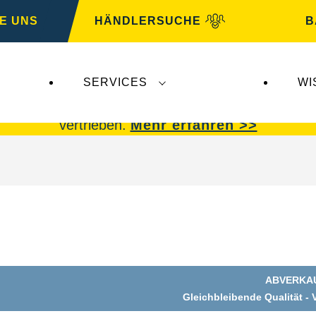
E UNS
HÄNDLERSUCHE
B
SERVICES
WI
 Insolvenz der
Varta AG
betroffen.
VARTA Fahrzeu
vertrieben.
Mehr erfahren >>
ABVERKA
g
Gleichbleibende Qualität - 