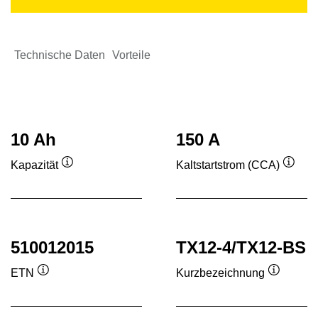
Technische Daten
Vorteile
10 Ah
150 A
Kapazität
Kaltstartstrom (CCA)
Quickinfo
Quick
510012015
TX12-4/TX12-BS
ETN
Kurzbezeichnung
Quickinfo
Quickinf