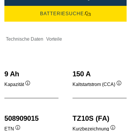
BATTERIESUCHE
Technische Daten
Vorteile
9 Ah
150 A
Kapazität
Kaltstartstrom (CCA)
Quickinfo
Quick
508909015
TZ10S (FA)
ETN
Kurzbezeichnung