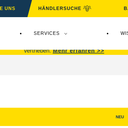
E UNS
HÄNDLERSUCHE
B
SERVICES
WI
 Insolvenz der
Varta AG
betroffen.
VARTA Fahrzeu
vertrieben.
Mehr erfahren >>
NEU
g
Bilddialog
öffnen