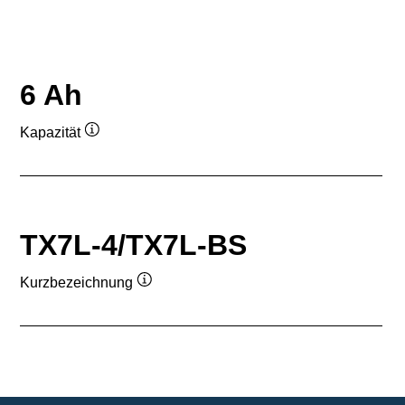
6 Ah
Kapazität
Quickinfo
TX7L-4/TX7L-BS
Kurzbezeichnung
Quickinfo