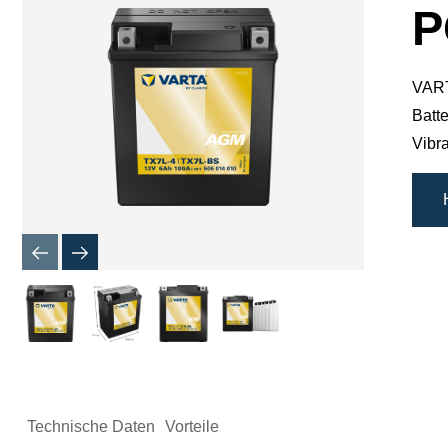
P
VART
Batte
Vibr
Technische Daten
Vorteile