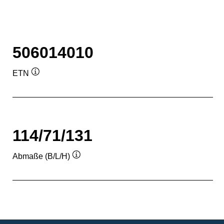
506014010
ETN
Quickinfo
114/71/131
Abmaße (B/L/H)
Quickinfo