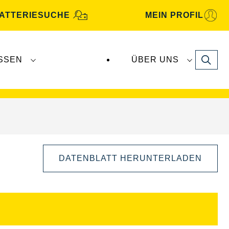
ATTERIESUCHE
MEIN PROFIL
Search
SSEN
ÜBER UNS
gbatterien
werden von
Clarios
produziert und
DATENBLATT HERUNTERLADEN
Bilddialog
öffnen