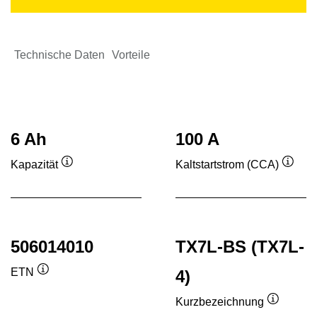
Technische Daten
Vorteile
6 Ah
100 A
Kapazität
Kaltstartstrom (CCA)
Quickinfo
Quick
506014010
TX7L-BS (TX7L-
ETN
4)
Quickinfo
Kurzbezeichnung
Quickinf