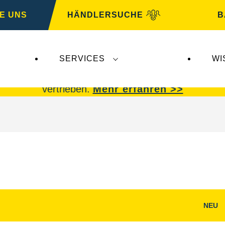
E UNS
HÄNDLERSUCHE
B
SERVICES
WI
 Insolvenz der
Varta AG
betroffen.
VARTA Fahrzeu
vertrieben.
Mehr erfahren >>
NEU
g
Bilddialog
öffnen