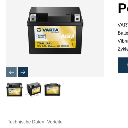
P
VART
Batte
Vibr
Zykl
Technische Daten
Vorteile