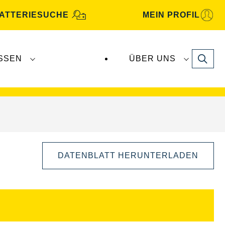
ATTERIESUCHE
MEIN PROFIL
Search
SSEN
ÜBER UNS
gbatterien
werden von
Clarios
produziert und
DATENBLATT HERUNTERLADEN
Bilddialog
öffnen