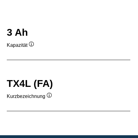
3 Ah
Kapazität
Quickinfo
TX4L (FA)
Kurzbezeichnung
Quickinfo