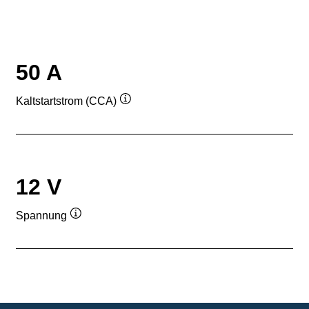
50 A
Kaltstartstrom (CCA)
Quickinfo
12 V
Spannung
Quickinfo