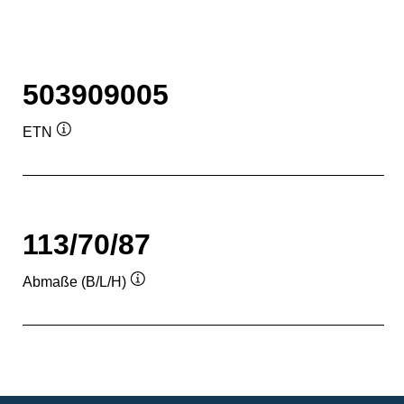
503909005
ETN
Quickinfo
113/70/87
Abmaße (B/L/H)
Quickinfo