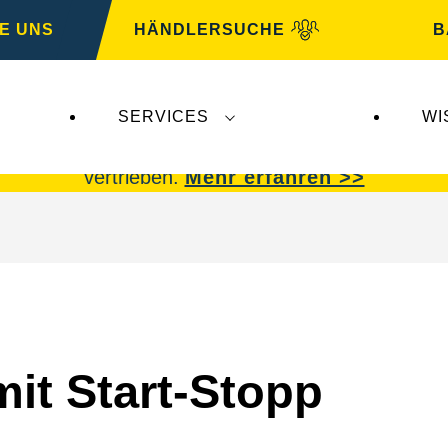
E UNS
HÄNDLERSUCHE
B
SERVICES
WI
 Insolvenz der
Varta AG
betroffen.
VARTA Fahrzeu
vertrieben.
Mehr erfahren >>
mit Start-Stopp