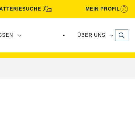
ATTERIESUCHE
MEIN PROFIL
Search
SSEN
ÜBER UNS
gbatterien
werden von
Clarios
produziert und