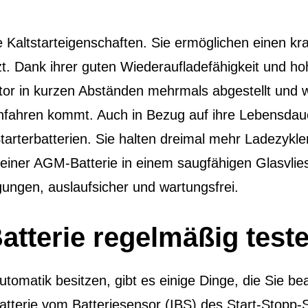
altstarteigenschaften. Sie ermöglichen einen kraf
zt. Dank ihrer guten Wiederaufladefähigkeit und ho
r in kurzen Abständen mehrmals abgestellt und w
nfahren kommt. Auch in Bezug auf ihre Lebensdau
arterbatterien. Sie halten dreimal mehr Ladezykl
n einer AGM-Batterie in einem saugfähigen Glasvlie
ungen, auslaufsicher und wartungsfrei.
atterie regelmäßig test
utomatik besitzen, gibt es einige Dinge, die Sie 
tterie vom Batteriesensor (IBS) des Start-Stopp