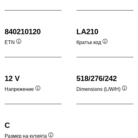
840210120
LA210
ETN
Кратък код
Подсказка
Подсказка
12 V
518/276/242
Напрежение
Dimensions (L/W/H)
Подсказка
Подск
C
Размер на кутията