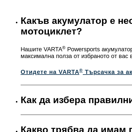
Какъв акумулатор е не
мотоциклет?
®
Нашите VARTA
Powersports акумулатор
максимална полза от избраното от вас 
®
Отидете на VARTA
Търсачка за а
Как да избера правилн
Какво трябва да имам 