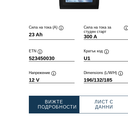
Сила на тока (A)
Сила на тока за
студен старт
Подсказка
23 Ah
300 A
ETN
Кратък код
Подсказка
Подсказка
523450030
U1
Напрежение
Dimensions (L/W/H)
Подсказка
Под
12 V
196/132/185
ВИЖТЕ
ЛИСТ С
POWE
ПОДРОБНОСТИ
ДАННИ
POWERSPORTS
SLI
SLI
GARD
GARDENING
52345
523450030