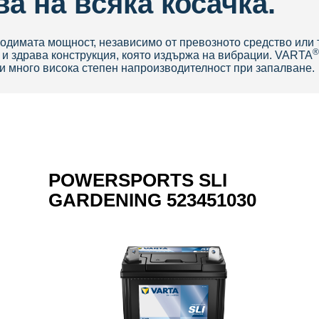
ва на всяка косачка.
ходимата мощност, независимо от превозното средство или 
®
 и здрава конструкция, която издържа на вибрации. VARTA
 и много висока степен на
производителност при запалване.
POWERSPORTS SLI
GARDENING 523451030