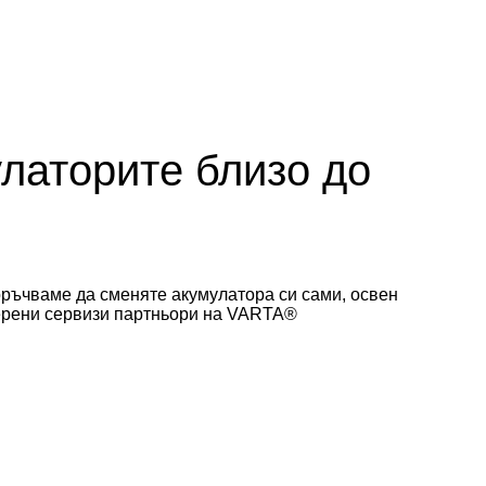
улаторите близо до
оръчваме да сменяте акумулатора си сами, освен
верени сервизи партньори на VARTA®