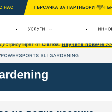
С НАС
ТЪРСАЧКА ЗА ПАРТНЬОРИ
ТЪ
УСЛУГИ
ИНФО
 AG
, не засягат
VARTA Automotive
. Акумулато
дистрибутират от
Clarios
.
Научете повече >
POWERSPORTS SLI GARDENING
ardening