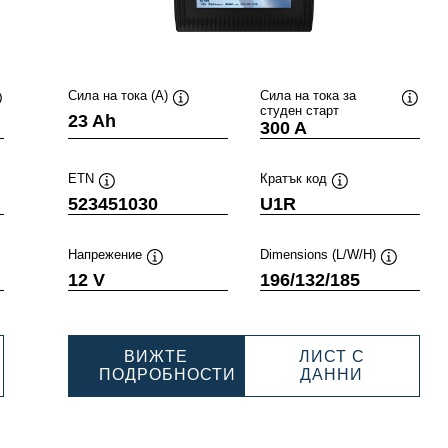
Сила на тока (A)
Сила на тока за
студен старт
Подсказка
Подсказка
Подск
23 Ah
300 A
ETN
Кратък код
Подсказка
Подсказка
523451030
U1R
Напрежение
Dimensions (L/W/H)
сказка
Подсказка
Подсказк
12 V
196/132/185
ВИЖТЕ
ЛИСТ С
RSPORTS
POWERS
ПОДРОБНОСТИ
ДАННИ
POWERSPORTS
SLI
ENING
SLI
GARDENI
0030
GARDENING
52345103
523451030