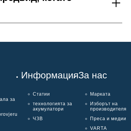
Информация
За нас
Статии
Марката
ала за
технологията за
Изборът на
акумулатори
производителя
provjeru
ЧЗВ
Преса и медии
VARTA