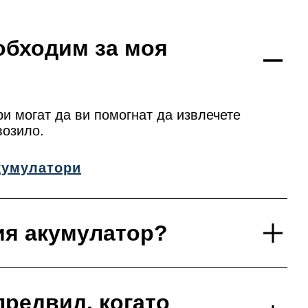
обходим за моя
и могат да ви помогнат да извлечете
возило.
кумулатори
ия акумулатор?
предвид, когато