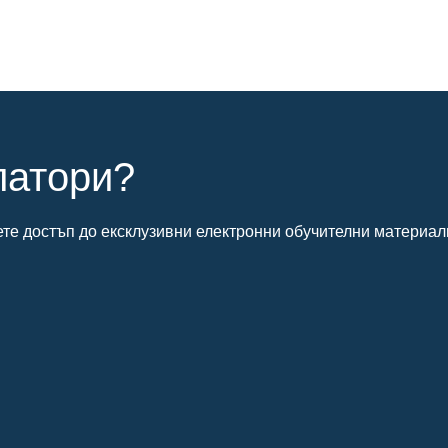
латори?
ете достъп до ексклузивни електронни обучителни материал