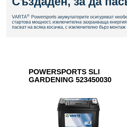
Създаден, за да пас
®
V
ARTA
Powersports акумулаторите осигуряват необ
стартова мощност, изключителна захранваща енергия
пасват на всяка косачка, с изключително бърз монтаж
POWERSPORTS SLI
GARDENING 523450030