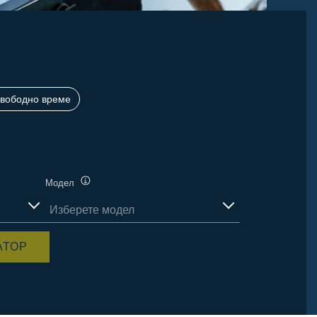
вободно време
Модел
Подсказка
Изберете модел
налични
АТОР
артикули