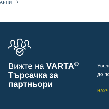
ВАРНИ
®
Вижте на
VARTA
Увел
Търсачка за
до п
партньори
НАУЧ