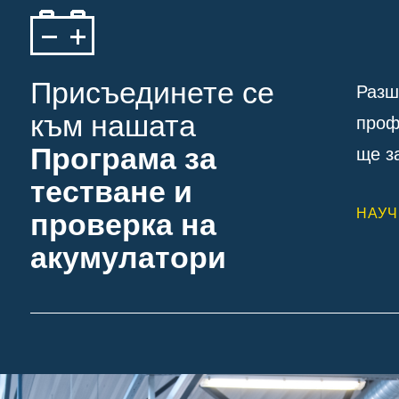
Присъединете се
Разш
към нашата
проф
Програма за
ще з
тестване и
НАУЧ
проверка на
акумулатори