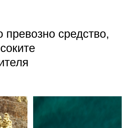
о превозно средство,
исоките
ителя