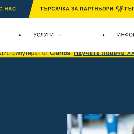
С НАС
ТЪРСАЧКА ЗА ПАРТНЬОРИ
ТЪ
УСЛУГИ
ИНФО
 AG
, не засягат
VARTA Automotive
. Акумулато
дистрибутират от
Clarios
.
Научете повече >