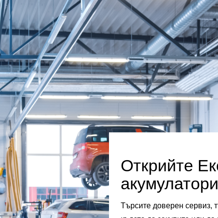
Открийте Ек
акумулатори
Търсите доверен сервиз, т