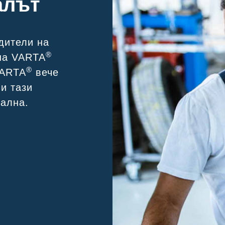
алът
дители на
®
на VARTA
®
VARTA
вече
ви тази
иална.