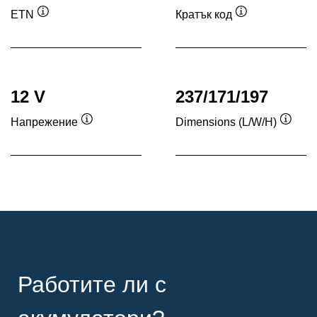
ETN
Кратък код
Подсказка
Подсказка
12 V
237/171/197
Напрежение
Dimensions (L/W/H)
Подсказка
Подск
Работите ли с