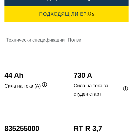
ПОДХОДЯЩ ЛИ Е?
Технически спецификации
Ползи
44 Ah
730 A
Сила на тока за
Сила на тока (A)
Подсказка
студен старт
Под
835255000
RT R 3,7