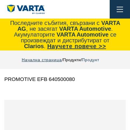
Togg
navi
Последните събития, свързани с
VARTA
AG
, не засягат
VARTA Automotive
.
Акумулаторите
VARTA Automotive
се
произвеждат и дистрибутират от
Clarios
.
Научете повече >>
Начална страница
Продукти
Продукт
PROMOTIVE EFB 640500080