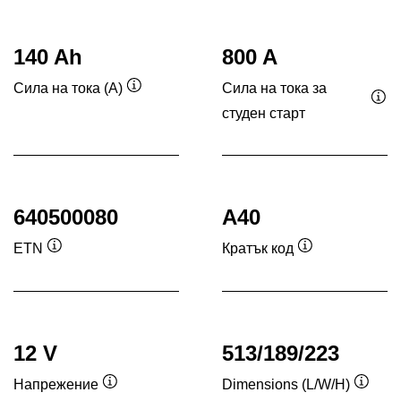
140 Ah
800 A
Сила на тока за
Сила на тока (A)
Подсказка
студен старт
Под
640500080
A40
ETN
Кратък код
Подсказка
Подсказка
12 V
513/189/223
Напрежение
Dimensions (L/W/H)
Подсказка
Подск