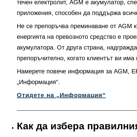
течен електролит, AGM е акумулатор, сп
приложения, способен да поддържа всички
Не се препоръчва преминаване от AGM къ
енергията на превозното средство е про
акумулатора. От друга страна, надгражд
препоръчително, когато клиентът ви има
Намерете повече информация за AGM, EF
„Информация“.
Отидете на „Информация“
Как да избера правилни