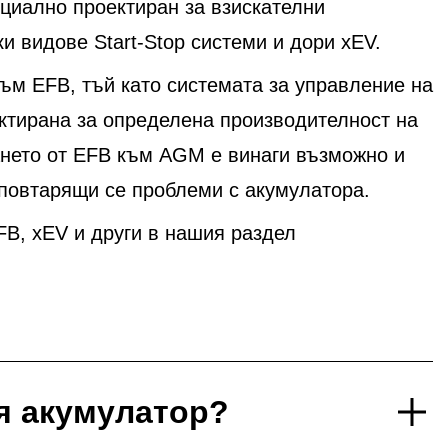
ециално проектиран за взискателни
 видове Start-Stop системи и дори xEV.
м EFB, тъй като системата за управление на
ектирана за определена производителност на
ането от EFB към AGM е винаги възможно и
 повтарящи се проблеми с акумулатора.
B, xEV и други в нашия раздел
я акумулатор?