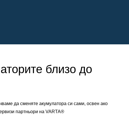
латорите близо до
чваме да сменяте акумулатора си сами, освен ако
 сервизи партньори на VARTA®