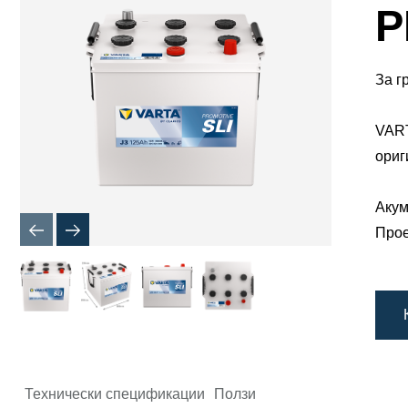
Диалогов
P
прозорец
за
Изображ
За г
VART
ориг
​Аку
Прое
Технически спецификации
Ползи