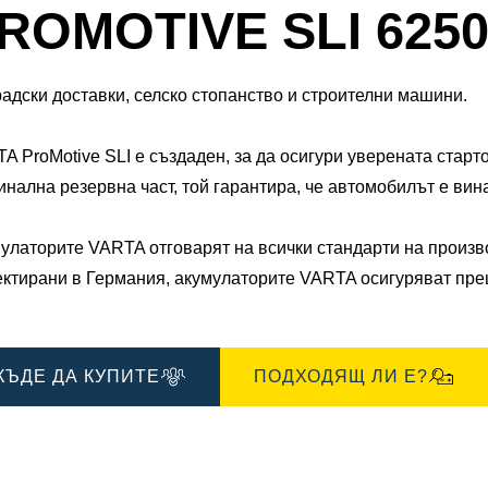
Диалогов
ROMOTIVE SLI 6250
прозорец
за
ения
Изображения
радски доставки, селско стопанство и строителни машини.
A ProMotive SLI е създаден, за да осигури уверената старт
инална резервна част, той гарантира, че автомобилът е винаг
мулаторите VARTA отговарят на всички стандарти на произво
ктирани в Германия, акумулаторите VARTA осигуряват пре
КЪДЕ ДА КУПИТЕ
ПОДХОДЯЩ ЛИ Е?