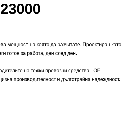
Диалогов
23000
прозорец
за
Изображения
ова мощност, на която да разчитате. Проектиран като
и готов за работа, ден след ден.​
дителите на тежки превозни средства - OE.​
цизна производителност и дълготрайна надеждност.