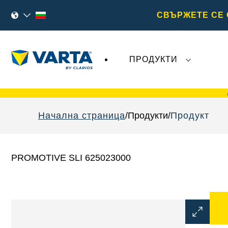
СВЪРЖЕТЕ СЕ 
ПРОДУКТИ
Последните събития, свързани с
VARTA
Начална страница
Продукти
Продукт
PROMOTIVE SLI 625023000
Отварян
на