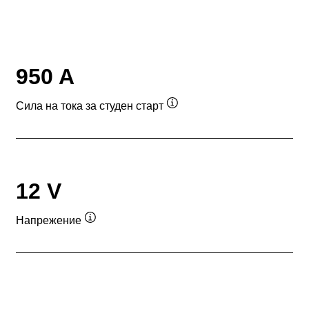
950 A
Сила на тока за студен старт
Подсказка
12 V
Напрежение
Подсказка