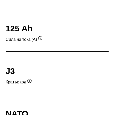
125 Ah
Сила на тока (A)
Подсказка
J3
Кратък код
Подсказка
NATO