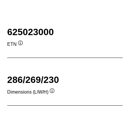
625023000
ETN
Подсказка
286/269/230
Dimensions (L/W/H)
Подсказка