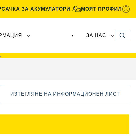
РСАЧКА ЗА АКУМУЛАТОРИ
МОЯТ ПРОФИЛ
Search
РМАЦИЯ
ЗА НАС
рите
VARTA Automotive
се произвеждат и
>
ИЗТЕГЛЯНЕ НА ИНФОРМАЦИОНЕН ЛИСТ
Отваряне
на