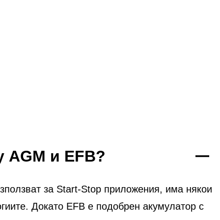
ду AGM и EFB?
ползват за Start-Stop приложения, има някои
огиите. Докато EFB е подобрен акумулатор с