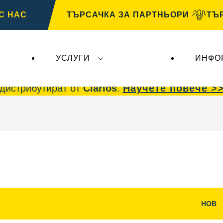
С НАС
ТЪРСАЧКА ЗА ПАРТНЬОРИ
ТЪ
УСЛУГИ
ИНФО
 AG
, не засягат
VARTA Automotive
. Акумулато
дистрибутират от
Clarios
.
Научете повече >
НОВ
е
Отваряне
на