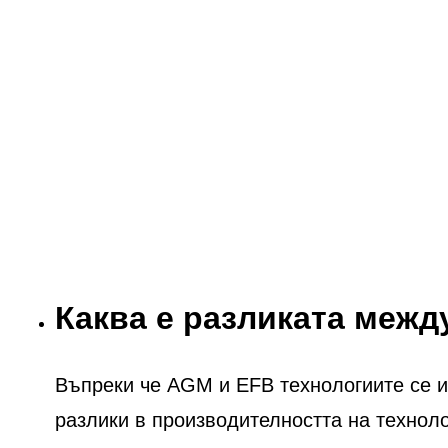
Каква е разликата меж
Въпреки че AGM и EFB технологиите се из
разлики в производителността на технол